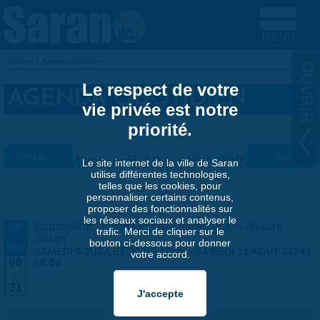
Aller au contenu principal
Accueil
»
Agenda quotidien
VOUS ÊTES ICI
Le respect de votre
AGENDA QUOTIDIEN
vie privée est notre
priorité.
« Préc.
Mercredi 10 juillet 2024
Suiv. »
Le site internet de la ville de Saran
utilise différentes technologies,
telles que les cookies, pour
personnaliser certains contenus,
proposer des fonctionnalités sur
les réseaux sociaux et analyser le
Exposition "Faune et flore saranaise" - Nature
JUIL
trafic. Merci de cliquer sur le
-
Saran
bouton ci-dessous pour donner
AOÛ
SAMEDI 6 JUILLET 2024 | 10:00
-
SAMEDI 31 AOÛT 2024 |
votre accord.
06
18:00
-
31