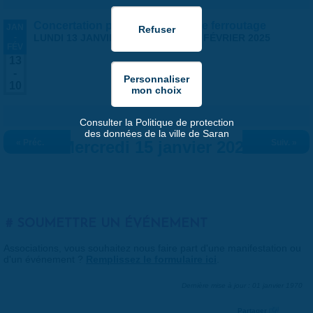
Concertation publique - projet de ferroutage
JAN
-
LUNDI 13 JANVIER 2025
-
LUNDI 10 FÉVRIER 2025
FÉV
13
-
10
Consulter la Politique de protection
des données de la ville de Saran
« Préc.
Mercredi 15 janvier 2025
Suiv. »
SOUMETTRE UN ÉVÉNEMENT
Associations, vous souhaitez nous faire part d'une manifestation ou
d'un événement ?
Remplissez le formulaire ici
.
Dernière mise à jour : 01 janvier 1970
Partager