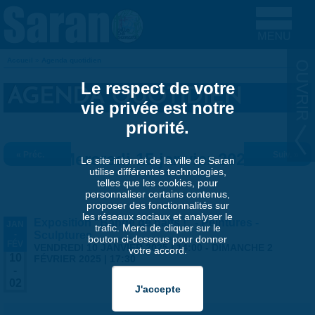
Aller au contenu principal
Accueil
»
Agenda quotidien
VOUS ÊTES ICI
Le respect de votre
AGENDA QUOTIDIEN
vie privée est notre
priorité.
« Préc.
Mercredi 15 janvier 2025
Suiv. »
Le site internet de la ville de Saran
utilise différentes technologies,
telles que les cookies, pour
personnaliser certains contenus,
proposer des fonctionnalités sur
les réseaux sociaux et analyser le
Exposition "Bande de naïfs !" - Peintures -
JAN
trafic. Merci de cliquer sur le
-
Sculptures
bouton ci-dessous pour donner
FÉV
VENDREDI 10 JANVIER 2025 | 14:00
-
DIMANCHE 2
votre accord.
10
FÉVRIER 2025 | 17:30
-
02