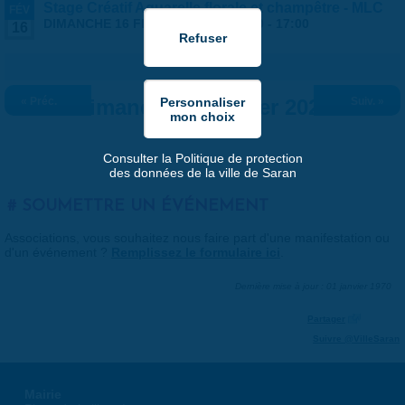
Stage Créatif Aquarelle florale et champêtre - MLC
FÉV
DIMANCHE 16 FÉVRIER 2025 |
14:00
-
17:00
16
« Préc.
Dimanche 16 février 2025
Suiv. »
Consulter la Politique de protection
des données de la ville de Saran
SOUMETTRE UN ÉVÉNEMENT
Associations, vous souhaitez nous faire part d'une manifestation ou
d'un événement ?
Remplissez le formulaire ici
.
Dernière mise à jour : 01 janvier 1970
Partager
Suivre @VilleSaran
Mairie