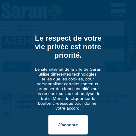
Aller au contenu principal
Accueil
»
Agenda quotidien
VOUS ÊTES ICI
Le respect de votre
AGENDA QUOTIDIEN
vie privée est notre
priorité.
« Préc.
Dimanche 16 février 2025
Suiv. »
Le site internet de la ville de Saran
utilise différentes technologies,
telles que les cookies, pour
personnaliser certains contenus,
proposer des fonctionnalités sur
les réseaux sociaux et analyser le
Expostion "Les yeux dans les yeux" - Guy Janvrot
FÉV
trafic. Merci de cliquer sur le
VENDREDI 7 FÉVRIER 2025 | 14:00
-
MERCREDI 26
07
bouton ci-dessous pour donner
FÉVRIER 2025 | 17:30
votre accord.
-
26