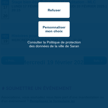
Stage bien-être Relaxation et méditation - MLC
FÉV
LUNDI 17 FÉVRIER 2025 | 19:00
-
JEUDI 20 FÉVRIER 2025 |
17
20:15
-
20
Histoires pour les petites oreilles
FÉV
MERCREDI 19 FÉVRIER 2025 |
10:00
-
11:30
19
Consulter la Politique de protection
des données de la ville de Saran
« Préc.
Mercredi 19 février 2025
Suiv. »
SOUMETTRE UN ÉVÉNEMENT
Associations, vous souhaitez nous faire part d'une manifestation ou
d'un événement ?
Remplissez le formulaire ici
.