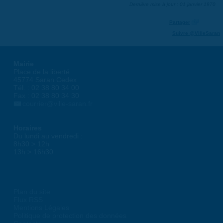
Dernière mise à jour : 01 janvier 1970
Partager
Suivre @VilleSaran
Mairie
Place de la liberté
45774 Saran Cedex
Tél. : 02 38 80 34 00
Fax : 02 38 80 34 30
courrier@ville-saran.fr
Horaires
Du lundi au vendredi :
8h30 > 12h
13h > 16h30
Plan du site
Flux RSS
Mentions Légales
Politique de protection des données