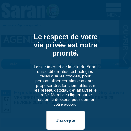
Aller au contenu principal
Accueil
»
Agenda quotidien
VOUS ÊTES ICI
Le respect de votre
AGENDA QUOTIDIEN
vie privée est notre
priorité.
« Préc.
Mercredi 19 février 2025
Suiv. »
Le site internet de la ville de Saran
utilise différentes technologies,
telles que les cookies, pour
personnaliser certains contenus,
proposer des fonctionnalités sur
les réseaux sociaux et analyser le
Expostion "Les yeux dans les yeux" - Guy Janvrot
FÉV
trafic. Merci de cliquer sur le
VENDREDI 7 FÉVRIER 2025 | 14:00
-
MERCREDI 26
07
bouton ci-dessous pour donner
FÉVRIER 2025 | 17:30
votre accord.
-
26