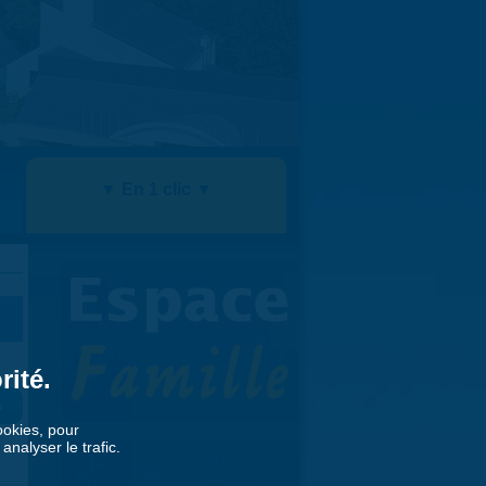
▼ En 1 clic ▼
rité.
»
cookies, pour
nalyser le trafic.