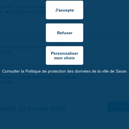
 yeux" - Guy Janvrot
0
-
MERCREDI 26 FÉVRIER 2025 | 17:30
 les secouristes de la croix blanche
18:30
Consulter la Politique de protection des données de la ville de Saran
uvement corps dansant - Art's danse
-
12:00
medi 22 février 2025
Suiv. 