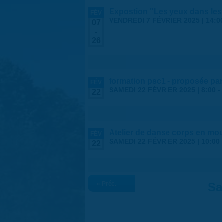
Expostion "Les yeux dans les
FÉV
VENDREDI 7 FÉVRIER 2025 | 14:0
07
-
26
formation psc1 - proposée par
FÉV
SAMEDI 22 FÉVRIER 2025 |
8:00
-
22
Atelier de danse corps en mo
FÉV
SAMEDI 22 FÉVRIER 2025 |
10:00
22
« Préc.
Sa