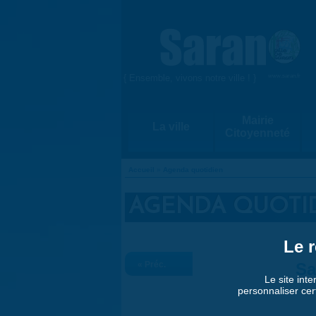
Aller au contenu principal
{ Ensemble, vivons notre ville ! }
www.saran.fr
Mairie
La ville
Citoyenneté
Accueil
»
Agenda quotidien
VOUS ÊTES ICI
AGENDA QUOTI
Le r
« Préc.
Sa
Le site inte
personnaliser cer