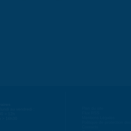
raires
Plan du site
lundi au vendredi :
Flux RSS
30 > 12h
Mentions Légales
h > 16h30
Politique de protection d
Contacts