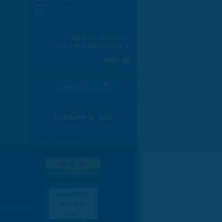
31
Calendrier mensuel ►
Calendrier hebdomadaire ►
Je suis:
Traduire le site
Select Language
▼
es données