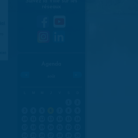
Suivez la Ville sur les
réseaux
ici
.
970
aran
Agenda
«
»
août
L
M
M
J
V
S
D
1
2
3
4
5
6
7
8
9
10
11
12
13
14
15
16
17
18
19
20
21
22
23
24
25
26
27
28
29
30