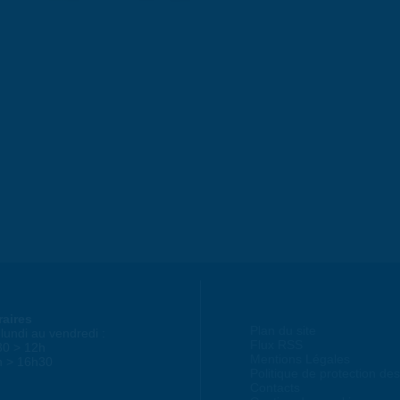
raires
Plan du site
lundi au vendredi :
Flux RSS
30 > 12h
Mentions Légales
h > 16h30
Politique de protection d
Contacts