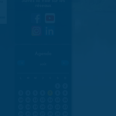
Suivez la Ville sur les
970
réseaux
aran
Agenda
«
»
août
L
M
M
J
V
S
D
1
2
3
4
5
6
7
8
9
10
11
12
13
14
15
16
17
18
19
20
21
22
23
24
25
26
27
28
29
30