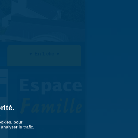
▼ En 1 clic ▼
rité.
»
cookies, pour
nalyser le trafic.