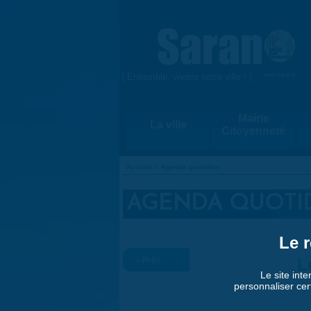
Aller au contenu principal
{ Ensemble, vivons notre ville ! }
www.saran.fr
Mairie
La ville
Citoyenneté
Accueil
»
Agenda quotidien
VOUS ÊTES ICI
AGENDA QUOTI
Le r
« Préc.
L
Le site inte
personnaliser cer