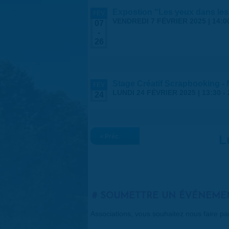
Expostion "Les yeux dans les
FÉV
VENDREDI 7 FÉVRIER 2025 | 14:0
07
-
26
Stage Créatif Scrapbooking -
FÉV
LUNDI 24 FÉVRIER 2025 |
13:30
-
24
« Préc.
L
SOUMETTRE UN ÉVÉNEME
Associations, vous souhaitez nous faire p