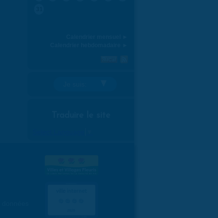
31
Calendrier mensuel ►
Calendrier hebdomadaire ►
Je suis:
Traduire le site
Select Language
▼
es données