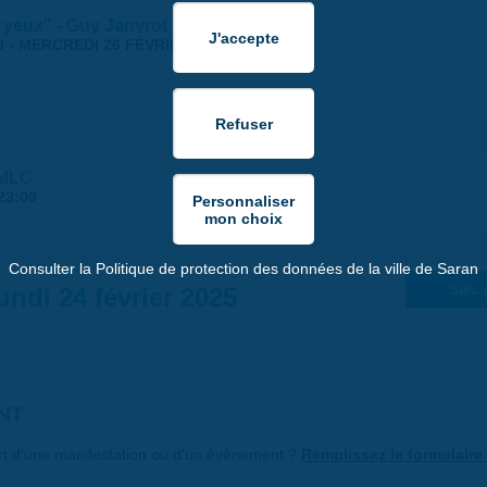
 yeux" - Guy Janvrot
0
-
MERCREDI 26 FÉVRIER 2025 | 17:30
 MLC
23:00
Consulter la Politique de protection des données de la ville de Saran
undi 24 février 2025
Suiv. 
NT
art d'une manifestation ou d'un événement ?
Remplissez le formulaire 