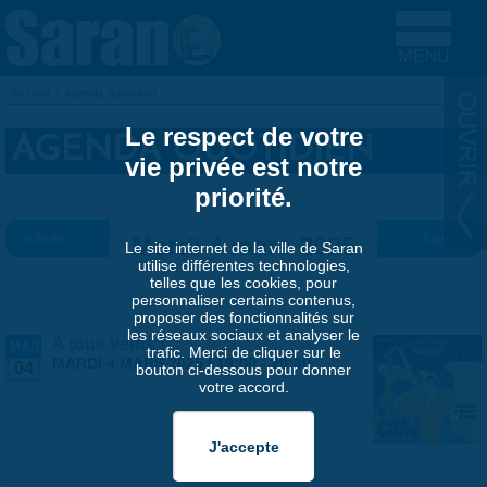
Aller au contenu principal
Accueil
»
Agenda quotidien
VOUS ÊTES ICI
Le respect de votre
AGENDA QUOTIDIEN
vie privée est notre
priorité.
« Préc.
Mardi 4 mars 2025
Suiv. »
Le site internet de la ville de Saran
utilise différentes technologies,
telles que les cookies, pour
personnaliser certains contenus,
proposer des fonctionnalités sur
les réseaux sociaux et analyser le
A tous vents !
MAR
trafic. Merci de cliquer sur le
MARDI 4 MARS 2025 |
19:00
-
20:30
04
bouton ci-dessous pour donner
votre accord.