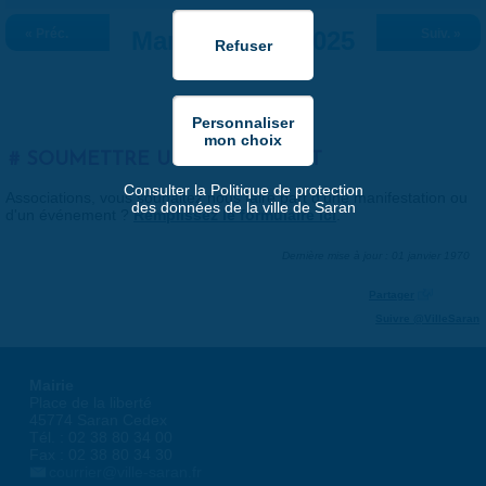
« Préc.
Mardi 4 mars 2025
Suiv. »
SOUMETTRE UN ÉVÉNEMENT
Consulter la Politique de protection
Associations, vous souhaitez nous faire part d'une manifestation ou
des données de la ville de Saran
d'un événement ?
Remplissez le formulaire ici
.
Dernière mise à jour : 01 janvier 1970
Partager
Suivre @VilleSaran
Mairie
Place de la liberté
45774 Saran Cedex
Tél. : 02 38 80 34 00
Fax : 02 38 80 34 30
courrier@ville-saran.fr