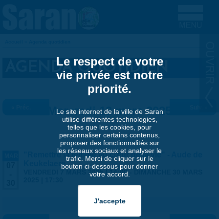
Aller au contenu principal
Accueil
»
Agenda quotidien
VOUS ÊTES ICI
Le respect de votre
AGENDA QUOTIDIEN
vie privée est notre
priorité.
« Préc.
Mercredi 12 mars 2025
Suiv. »
Le site internet de la ville de Saran
utilise différentes technologies,
telles que les cookies, pour
personnaliser certains contenus,
proposer des fonctionnalités sur
les réseaux sociaux et analyser le
"Remettre la femme au cœur de la vie" - Aude de
MAR
trafic. Merci de cliquer sur le
Keukelaere
07
bouton ci-dessous pour donner
VENDREDI 7 MARS 2025 | 14:00
-
DIMANCHE 30 MARS
votre accord.
-
2025 | 17:30
30