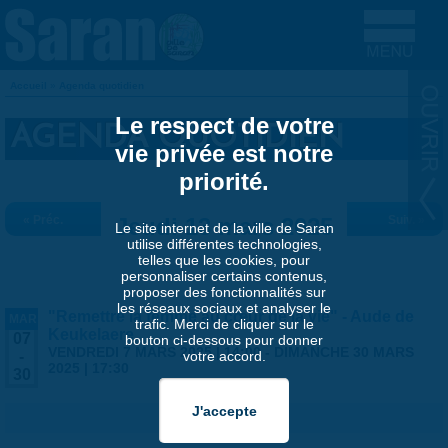
Aller au contenu principal
Accueil
»
Agenda quotidien
VOUS ÊTES ICI
Le respect de votre
AGENDA QUOTIDIEN
vie privée est notre
priorité.
« Préc.
Jeudi 13 mars 2025
Suiv. »
Le site internet de la ville de Saran
utilise différentes technologies,
telles que les cookies, pour
personnaliser certains contenus,
proposer des fonctionnalités sur
les réseaux sociaux et analyser le
"Remettre la femme au cœur de la vie" - Aude de
MAR
trafic. Merci de cliquer sur le
Keukelaere
07
bouton ci-dessous pour donner
VENDREDI 7 MARS 2025 | 14:00
-
DIMANCHE 30 MARS
votre accord.
-
2025 | 17:30
30