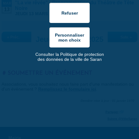
"La vie rêvée" - Programmation du Théâtre de Tête
MAR
Noire
13
JEUDI 13 MARS 2025 |
19:30
-
21:00
« Préc.
Jeudi 13 mars 2025
Suiv. »
Consulter la Politique de protection
des données de la ville de Saran
SOUMETTRE UN ÉVÉNEMENT
Associations, vous souhaitez nous faire part d'une manifestation ou
d'un événement ?
Remplissez le formulaire ici
.
Dernière mise à jour : 01 janvier 1970
Partager
Suivre @VilleSaran
Mairie