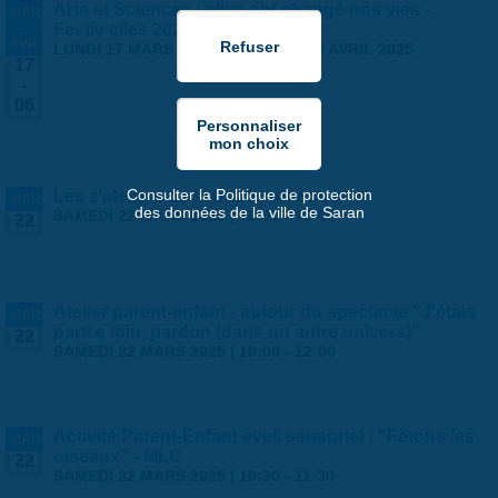
Arts et Sciences : elles ont changé nos vies -
MAR
-
Festiv'elles 2025
AVR
LUNDI 17 MARS 2025
-
DIMANCHE 6 AVRIL 2025
17
-
06
Consulter la Politique de protection
Les z'ateliers de la bouturothèque
MAR
des données de la ville de Saran
SAMEDI 22 MARS 2025 |
10:00
-
12:00
22
Atelier parent-enfant - autour du spectacle "J'étais
MAR
parti.e loin, pardon (dans un autre univers)"
22
SAMEDI 22 MARS 2025 |
10:00
-
12:00
Activité Parent-Enfant éveil sensoriel : "Fêtons les
MAR
oiseaux" - MLC
22
SAMEDI 22 MARS 2025 |
10:30
-
11:30