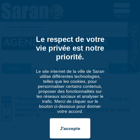
Aller au contenu principal
Accueil
»
Agenda quotidien
VOUS ÊTES ICI
Le respect de votre
AGENDA QUOTIDIEN
vie privée est notre
priorité.
« Préc.
Samedi 22 mars 2025
Suiv. »
Le site internet de la ville de Saran
utilise différentes technologies,
telles que les cookies, pour
personnaliser certains contenus,
proposer des fonctionnalités sur
les réseaux sociaux et analyser le
"Remettre la femme au cœur de la vie" - Aude de
MAR
trafic. Merci de cliquer sur le
Keukelaere
07
bouton ci-dessous pour donner
VENDREDI 7 MARS 2025 | 14:00
-
DIMANCHE 30 MARS
votre accord.
-
2025 | 17:30
30