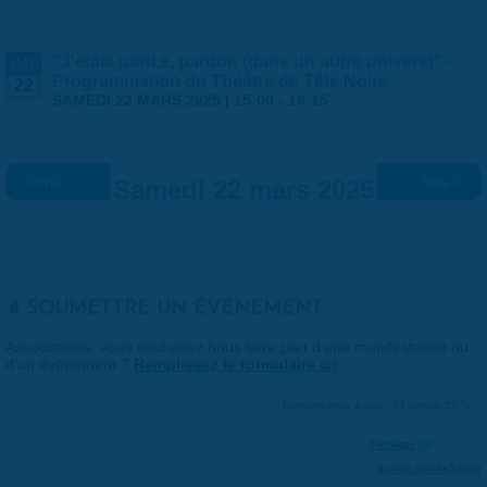
"J'étais parti.e, pardon (dans un autre univers)" -
MAR
Programmation du Théâtre de Tête Noire
22
SAMEDI 22 MARS 2025 |
15:00
-
16:15
« Préc.
Samedi 22 mars 2025
Suiv. »
SOUMETTRE UN ÉVÉNEMENT
Associations, vous souhaitez nous faire part d'une manifestation ou
d'un événement ?
Remplissez le formulaire ici
.
Dernière mise à jour : 01 janvier 1970
Partager
Suivre @VilleSaran