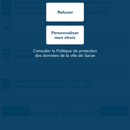
Arts et Sciences : elles ont changé nos vies -
MAR
-
Festiv'elles 2025
AVR
LUNDI 17 MARS 2025
-
DIMANCHE 6 AVRIL 2025
17
-
06
Consulter la Politique de protection
Puces des couturières et loisirs créatifs
MAR
des données de la ville de Saran
DIMANCHE 23 MARS 2025 |
9:00
-
17:00
23
Stage bien-être Sophro balade - MLC
MAR
DIMANCHE 23 MARS 2025 |
9:30
-
11:00
23
« Préc.
Dimanche 23 mars 2025
Suiv. »