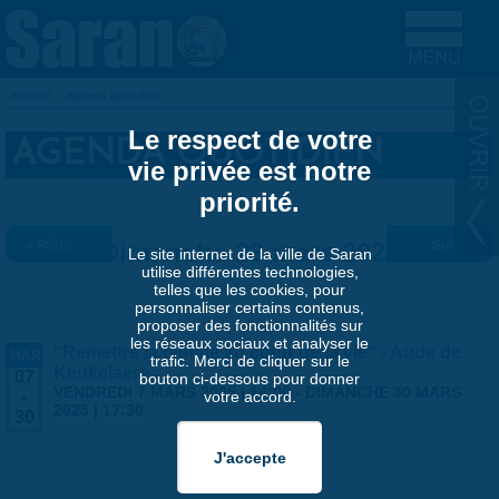
Aller au contenu principal
Accueil
»
Agenda quotidien
VOUS ÊTES ICI
Le respect de votre
AGENDA QUOTIDIEN
vie privée est notre
priorité.
« Préc.
Dimanche 23 mars 2025
Suiv. »
Le site internet de la ville de Saran
utilise différentes technologies,
telles que les cookies, pour
personnaliser certains contenus,
proposer des fonctionnalités sur
les réseaux sociaux et analyser le
"Remettre la femme au cœur de la vie" - Aude de
MAR
trafic. Merci de cliquer sur le
Keukelaere
07
bouton ci-dessous pour donner
VENDREDI 7 MARS 2025 | 14:00
-
DIMANCHE 30 MARS
votre accord.
-
2025 | 17:30
30