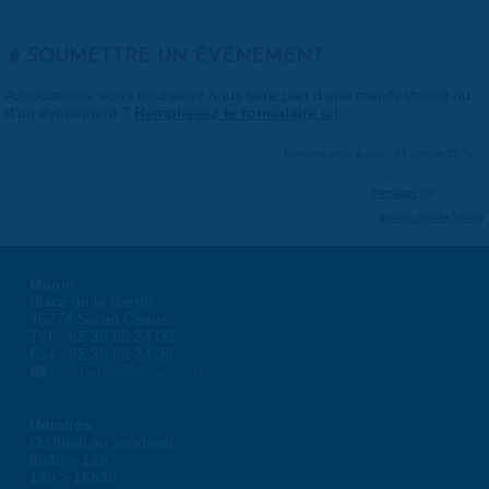
SOUMETTRE UN ÉVÉNEMENT
Associations, vous souhaitez nous faire part d'une manifestation ou
d'un événement ?
Remplissez le formulaire ici
.
Dernière mise à jour : 01 janvier 1970
Partager
Suivre @VilleSaran
Mairie
Place de la liberté
45774 Saran Cedex
Tél. : 02 38 80 34 00
Fax : 02 38 80 34 30
courrier@ville-saran.fr
Horaires
Du lundi au vendredi :
8h30 > 12h
13h > 16h30