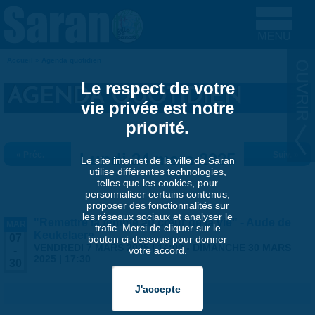
Aller au contenu principal
Accueil
»
Agenda quotidien
VOUS ÊTES ICI
Le respect de votre
AGENDA QUOTIDIEN
vie privée est notre
priorité.
« Préc.
Lundi 24 mars 2025
Suiv. »
Le site internet de la ville de Saran
utilise différentes technologies,
telles que les cookies, pour
personnaliser certains contenus,
proposer des fonctionnalités sur
les réseaux sociaux et analyser le
"Remettre la femme au cœur de la vie" - Aude de
MAR
trafic. Merci de cliquer sur le
Keukelaere
07
bouton ci-dessous pour donner
VENDREDI 7 MARS 2025 | 14:00
-
DIMANCHE 30 MARS
votre accord.
-
2025 | 17:30
30