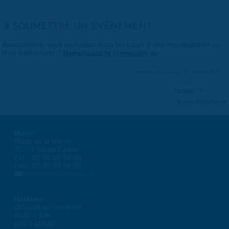
SOUMETTRE UN ÉVÉNEMENT
Associations, vous souhaitez nous faire part d'une manifestation ou
d'un événement ?
Remplissez le formulaire ici
.
Dernière mise à jour : 01 janvier 1970
Partager
Suivre @VilleSaran
Mairie
Place de la liberté
45774 Saran Cedex
Tél. : 02 38 80 34 00
Fax : 02 38 80 34 30
courrier@ville-saran.fr
Horaires
Du lundi au vendredi :
8h30 > 12h
13h > 16h30