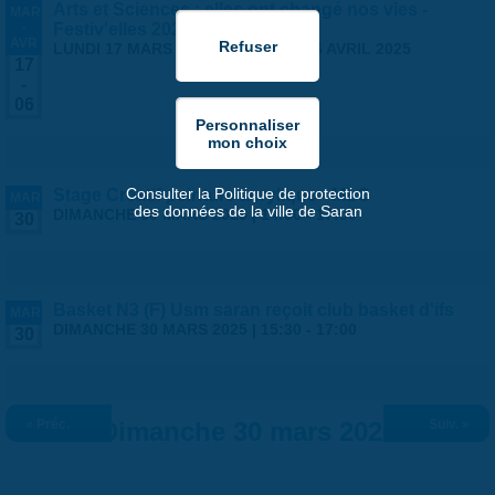
Arts et Sciences : elles ont changé nos vies -
MAR
-
Festiv'elles 2025
AVR
LUNDI 17 MARS 2025
-
DIMANCHE 6 AVRIL 2025
17
-
06
Consulter la Politique de protection
Stage Créatif peinture acrylique - MLC
MAR
des données de la ville de Saran
DIMANCHE 30 MARS 2025 |
14:00
-
17:00
30
Basket N3 (F) Usm saran reçoit club basket d'ifs
MAR
DIMANCHE 30 MARS 2025 |
15:30
-
17:00
30
« Préc.
Dimanche 30 mars 2025
Suiv. »