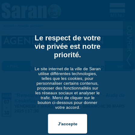
Aller au contenu principal
Accueil
»
Agenda quotidien
VOUS ÊTES ICI
Le respect de votre
AGENDA QUOTIDIEN
vie privée est notre
priorité.
« Préc.
Dimanche 30 mars 2025
Suiv. »
Le site internet de la ville de Saran
utilise différentes technologies,
telles que les cookies, pour
personnaliser certains contenus,
proposer des fonctionnalités sur
les réseaux sociaux et analyser le
"Remettre la femme au cœur de la vie" - Aude de
MAR
trafic. Merci de cliquer sur le
Keukelaere
07
bouton ci-dessous pour donner
VENDREDI 7 MARS 2025 | 14:00
-
DIMANCHE 30 MARS
votre accord.
-
2025 | 17:30
30