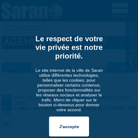
Aller au contenu principal
Accueil
»
Agenda quotidien
VOUS ÊTES ICI
Le respect de votre
AGENDA QUOTIDIEN
vie privée est notre
priorité.
« Préc.
Jeudi 4 septembre 2025
Suiv. »
Le site internet de la ville de Saran
utilise différentes technologies,
telles que les cookies, pour
personnaliser certains contenus,
proposer des fonctionnalités sur
les réseaux sociaux et analyser le
Grande collecte de soutiens-gorge - Octobre rose
SEP
trafic. Merci de cliquer sur le
-
2025
bouton ci-dessous pour donner
OCT
LUNDI 1 SEPTEMBRE 2025
-
VENDREDI 10 OCTOBRE 2025
votre accord.
01
-
10