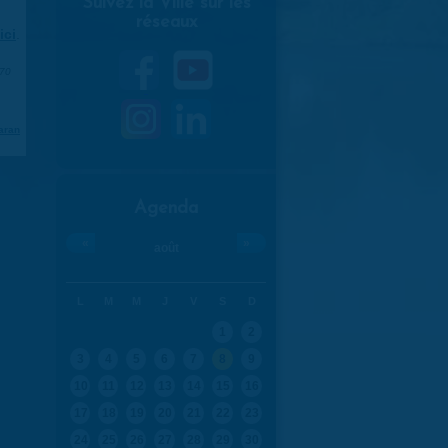
Suivez la Ville sur les
réseaux
ici
.
970
aran
Agenda
«
»
août
L
M
M
J
V
S
D
1
2
3
4
5
6
7
8
9
10
11
12
13
14
15
16
17
18
19
20
21
22
23
24
25
26
27
28
29
30