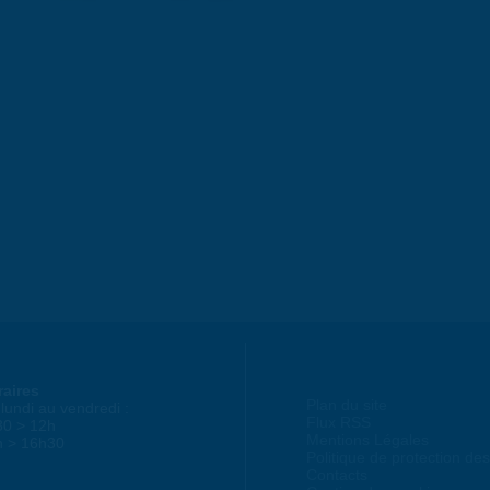
raires
Plan du site
lundi au vendredi :
Flux RSS
30 > 12h
Mentions Légales
h > 16h30
Politique de protection d
Contacts