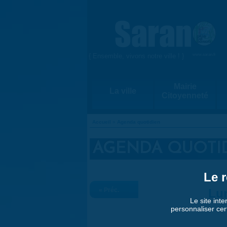
Aller au contenu principal
{ Ensemble, vivons notre ville ! }
www.saran.fr
Mairie
La ville
Citoyenneté
Accueil
»
Agenda quotidien
VOUS ÊTES ICI
AGENDA QUOTI
Le r
« Préc.
Lun
Le site inte
personnaliser cer