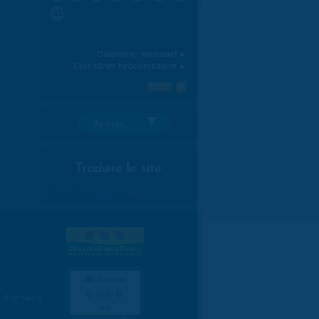
31
Calendrier mensuel ►
Calendrier hebdomadaire ►
Je suis:
Traduire le site
Select Language
▼
es données