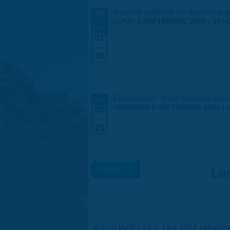
Grande collecte de soutiens-g
SEP
-
LUNDI 1 SEPTEMBRE 2025
-
VEND
OCT
01
-
10
Exposition - Vies Silencieuses
SEP
VENDREDI 5 SEPTEMBRE 2025 | 1
05
-
25
« Préc.
Lun
SOUMETTRE UN ÉVÉNEME