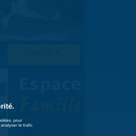
▼ En 1 clic ▼
rité.
»
cookies, pour
nalyser le trafic.