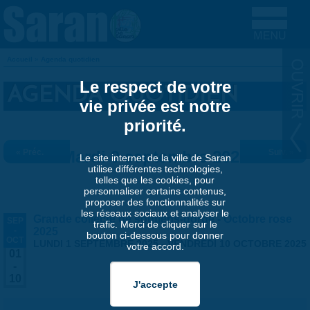
Aller au contenu principal
Accueil
»
Agenda quotidien
VOUS ÊTES ICI
Le respect de votre
AGENDA QUOTIDIEN
vie privée est notre
priorité.
« Préc.
Mardi 9 septembre 2025
Suiv. »
Le site internet de la ville de Saran
utilise différentes technologies,
telles que les cookies, pour
personnaliser certains contenus,
proposer des fonctionnalités sur
les réseaux sociaux et analyser le
Grande collecte de soutiens-gorge - Octobre rose
SEP
trafic. Merci de cliquer sur le
-
2025
bouton ci-dessous pour donner
OCT
LUNDI 1 SEPTEMBRE 2025
-
VENDREDI 10 OCTOBRE 2025
votre accord.
01
-
10