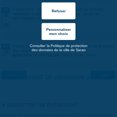
Exposition - Vies Silencieuses - GB de Zsitvaÿ
SEP
VENDREDI 5 SEPTEMBRE 2025 | 14:00
-
JEUDI 25
05
SEPTEMBRE 2025 | 18:30
-
25
Consulter la Politique de protection
Heure du jeu vidéo - Mumrik : la mélodie de la vallée
SEP
des données de la ville de Saran
des Moomims
10
MERCREDI 10 SEPTEMBRE 2025 |
15:00
-
16:30
« Préc.
Mercredi 10 septembre 2025
Suiv. »
SOUMETTRE UN ÉVÉNEMENT
Associations, vous souhaitez nous faire part d'une manifestation ou