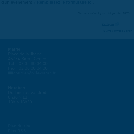
d'un événement ?
Remplissez le formulaire ici
.
Dernière mise à jour : 01 janvier 1970
Partager
Suivre @VilleSaran
Mairie
Place de la liberté
45774 Saran Cedex
Tél. : 02 38 80 34 00
Fax : 02 38 80 34 30
courrier@ville-saran.fr
Horaires
Du lundi au vendredi :
8h30 > 12h
13h > 16h30
Plan du site
Flux RSS