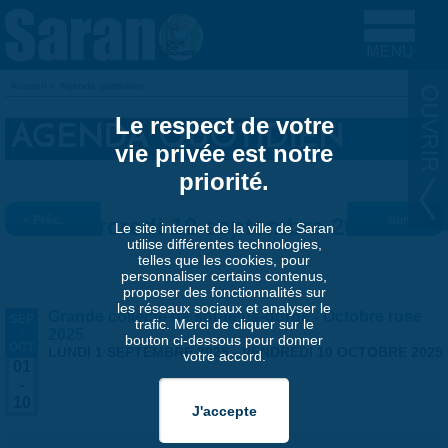
Aller au contenu principal
Accueil
»
Agenda quotidien
VOUS ÊTES ICI
Le respect de votre
AGENDA QUOTIDIEN
vie privée est notre
priorité.
« Préc.
Mercredi 10 septembre 2025
Suiv. »
Le site internet de la ville de Saran
utilise différentes technologies,
telles que les cookies, pour
personnaliser certains contenus,
proposer des fonctionnalités sur
les réseaux sociaux et analyser le
Grande collecte de soutiens-gorge - Octobre rose
SEP
trafic. Merci de cliquer sur le
-
2025
bouton ci-dessous pour donner
OCT
LUNDI 1 SEPTEMBRE 2025
-
VENDREDI 10 OCTOBRE 2025
votre accord.
01
-
10