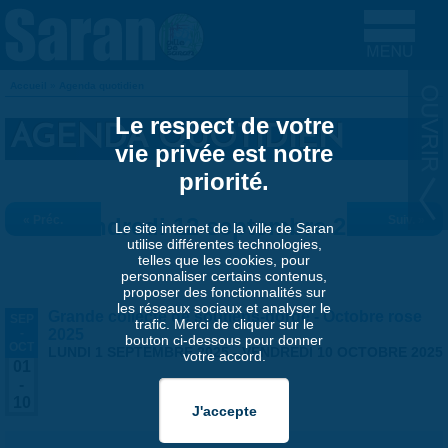
Aller au contenu principal
Accueil
»
Agenda quotidien
VOUS ÊTES ICI
Le respect de votre
AGENDA QUOTIDIEN
vie privée est notre
priorité.
« Préc.
Vendredi 12 septembre 2025
Suiv. »
Le site internet de la ville de Saran
utilise différentes technologies,
telles que les cookies, pour
personnaliser certains contenus,
proposer des fonctionnalités sur
les réseaux sociaux et analyser le
Grande collecte de soutiens-gorge - Octobre rose
SEP
trafic. Merci de cliquer sur le
-
2025
bouton ci-dessous pour donner
OCT
LUNDI 1 SEPTEMBRE 2025
-
VENDREDI 10 OCTOBRE 2025
votre accord.
01
-
10