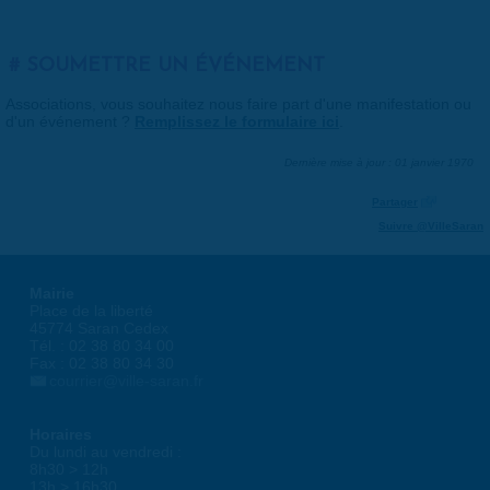
SOUMETTRE UN ÉVÉNEMENT
Associations, vous souhaitez nous faire part d'une manifestation ou
d'un événement ?
Remplissez le formulaire ici
.
Dernière mise à jour : 01 janvier 1970
Partager
Suivre @VilleSaran
Mairie
Place de la liberté
45774 Saran Cedex
Tél. : 02 38 80 34 00
Fax : 02 38 80 34 30
courrier@ville-saran.fr
Horaires
Du lundi au vendredi :
8h30 > 12h
13h > 16h30