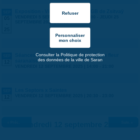
Exposition - Vies Silencieuses - GB de Zsitvaÿ
SEP
VENDREDI 5 SEPTEMBRE 2025 | 14:00
-
JEUDI 25
05
SEPTEMBRE 2025 | 18:30
-
25
Consulter la Politique de protection
Séances d'art floral, proposé par Petite fleur
SEP
des données de la ville de Saran
saranaise
12
VENDREDI 12 SEPTEMBRE 2025 |
14:00
-
21:00
Les Septors x Saintes
SEP
VENDREDI 12 SEPTEMBRE 2025 |
20:30
-
23:00
12
« Préc.
Vendredi 12 septembre 2025
Suiv. »