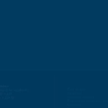
raires
Plan du site
lundi au vendredi :
Flux RSS
30 > 12h
Mentions Légales
h > 16h30
Politique de protection d
Contacts