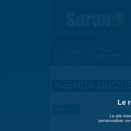
Aller au contenu principal
{ Ensemble, vivons notre ville ! }
www.saran.fr
Mairie
La ville
Citoyenneté
Accueil
»
Agenda quotidien
VOUS ÊTES ICI
AGENDA QUOTI
Le r
« Préc.
Diman
Le site inte
personnaliser cer