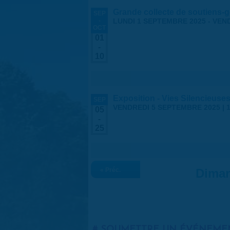
Grande collecte de soutiens-g
SEP
-
LUNDI 1 SEPTEMBRE 2025
-
VEND
OCT
01
-
10
Exposition - Vies Silencieuses
SEP
VENDREDI 5 SEPTEMBRE 2025 | 1
05
-
25
« Préc.
Diman
SOUMETTRE UN ÉVÉNEME