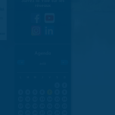
Suivez la Ville sur les
réseaux
ici
.
970
aran
Agenda
«
»
août
L
M
M
J
V
S
D
1
2
3
4
5
6
7
8
9
10
11
12
13
14
15
16
17
18
19
20
21
22
23
24
25
26
27
28
29
30