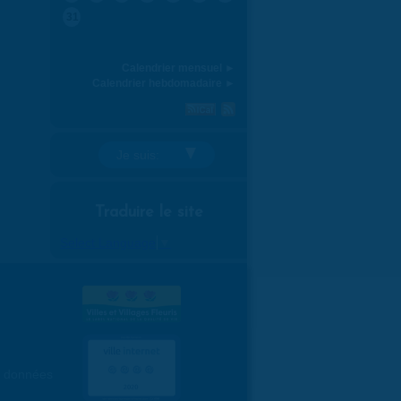
31
Calendrier mensuel ►
Calendrier hebdomadaire ►
Je suis:
Traduire le site
Select Language
▼
es données