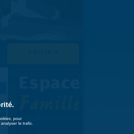
▼ En 1 clic ▼
rité.
»
cookies, pour
nalyser le trafic.