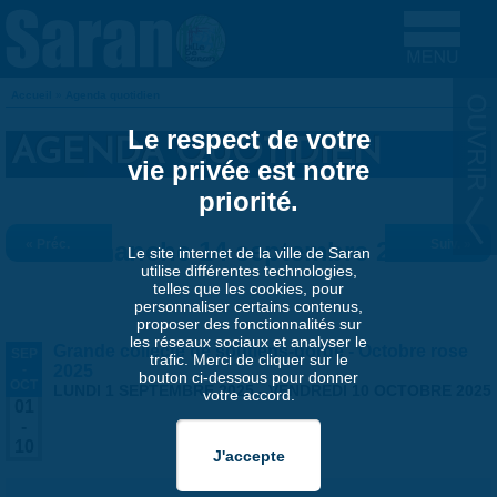
Aller au contenu principal
Accueil
»
Agenda quotidien
VOUS ÊTES ICI
Le respect de votre
AGENDA QUOTIDIEN
vie privée est notre
priorité.
« Préc.
Dimanche 14 septembre 2025
Suiv. »
Le site internet de la ville de Saran
utilise différentes technologies,
telles que les cookies, pour
personnaliser certains contenus,
proposer des fonctionnalités sur
les réseaux sociaux et analyser le
Grande collecte de soutiens-gorge - Octobre rose
SEP
trafic. Merci de cliquer sur le
-
2025
bouton ci-dessous pour donner
OCT
LUNDI 1 SEPTEMBRE 2025
-
VENDREDI 10 OCTOBRE 2025
votre accord.
01
-
10