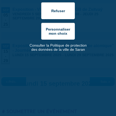
Exposition - Vies Silencieuses - GB de Zsitvaÿ
SEP
VENDREDI 5 SEPTEMBRE 2025 | 14:00
-
JEUDI 25
05
SEPTEMBRE 2025 | 18:30
-
25
Consulter la Politique de protection
Exposition "Hiroshima-Nagasaki, bombe atomique"
SEP
des données de la ville de Saran
- Journée de la Paix 2025
15
LUNDI 15 SEPTEMBRE 2025
-
LUNDI 29 SEPTEMBRE 2025
-
29
« Préc.
Lundi 15 septembre 2025
Suiv. »
SOUMETTRE UN ÉVÉNEMENT