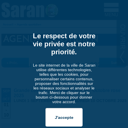
Aller au contenu principal
Accueil
»
Agenda quotidien
VOUS ÊTES ICI
Le respect de votre
AGENDA QUOTIDIEN
vie privée est notre
priorité.
« Préc.
Lundi 15 septembre 2025
Suiv. »
Le site internet de la ville de Saran
utilise différentes technologies,
telles que les cookies, pour
personnaliser certains contenus,
proposer des fonctionnalités sur
les réseaux sociaux et analyser le
Grande collecte de soutiens-gorge - Octobre rose
SEP
trafic. Merci de cliquer sur le
-
2025
bouton ci-dessous pour donner
OCT
LUNDI 1 SEPTEMBRE 2025
-
VENDREDI 10 OCTOBRE 2025
votre accord.
01
-
10