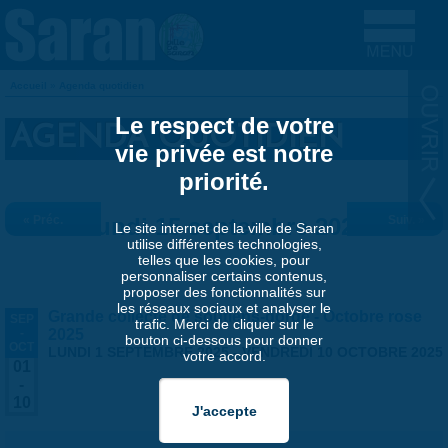
Aller au contenu principal
Accueil
»
Agenda quotidien
VOUS ÊTES ICI
Le respect de votre
AGENDA QUOTIDIEN
vie privée est notre
priorité.
« Préc.
Lundi 15 septembre 2025
Suiv. »
Le site internet de la ville de Saran
utilise différentes technologies,
telles que les cookies, pour
personnaliser certains contenus,
proposer des fonctionnalités sur
les réseaux sociaux et analyser le
Grande collecte de soutiens-gorge - Octobre rose
SEP
trafic. Merci de cliquer sur le
-
2025
bouton ci-dessous pour donner
OCT
LUNDI 1 SEPTEMBRE 2025
-
VENDREDI 10 OCTOBRE 2025
votre accord.
01
-
10