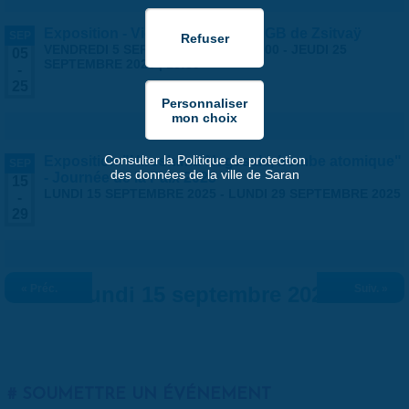
Exposition - Vies Silencieuses - GB de Zsitvaÿ
SEP
VENDREDI 5 SEPTEMBRE 2025 | 14:00
-
JEUDI 25
05
SEPTEMBRE 2025 | 18:30
-
25
Consulter la Politique de protection
Exposition "Hiroshima-Nagasaki, bombe atomique"
SEP
des données de la ville de Saran
- Journée de la Paix 2025
15
LUNDI 15 SEPTEMBRE 2025
-
LUNDI 29 SEPTEMBRE 2025
-
29
« Préc.
Lundi 15 septembre 2025
Suiv. »
SOUMETTRE UN ÉVÉNEMENT