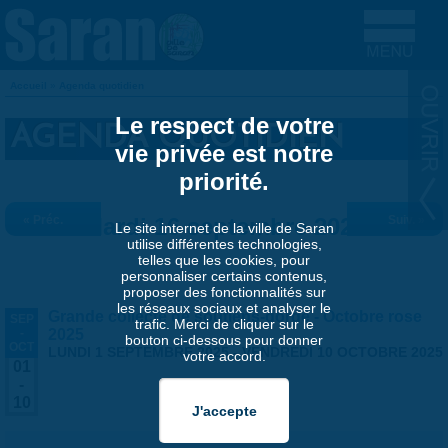
Aller au contenu principal
Accueil
»
Agenda quotidien
VOUS ÊTES ICI
Le respect de votre
AGENDA QUOTIDIEN
vie privée est notre
priorité.
« Préc.
Mardi 16 septembre 2025
Suiv. »
Le site internet de la ville de Saran
utilise différentes technologies,
telles que les cookies, pour
personnaliser certains contenus,
proposer des fonctionnalités sur
les réseaux sociaux et analyser le
Grande collecte de soutiens-gorge - Octobre rose
SEP
trafic. Merci de cliquer sur le
-
2025
bouton ci-dessous pour donner
OCT
LUNDI 1 SEPTEMBRE 2025
-
VENDREDI 10 OCTOBRE 2025
votre accord.
01
-
10