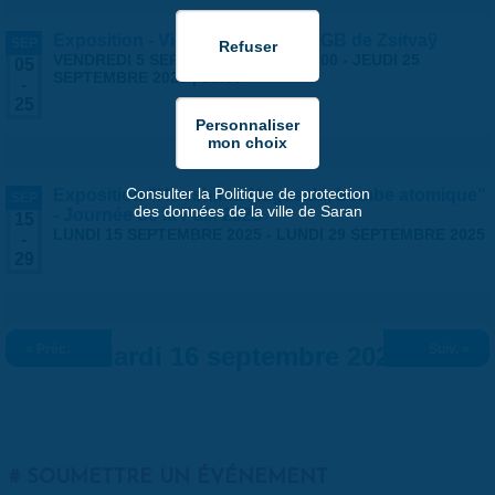
Exposition - Vies Silencieuses - GB de Zsitvaÿ
SEP
VENDREDI 5 SEPTEMBRE 2025 | 14:00
-
JEUDI 25
05
SEPTEMBRE 2025 | 18:30
-
25
Consulter la Politique de protection
Exposition "Hiroshima-Nagasaki, bombe atomique"
SEP
des données de la ville de Saran
- Journée de la Paix 2025
15
LUNDI 15 SEPTEMBRE 2025
-
LUNDI 29 SEPTEMBRE 2025
-
29
« Préc.
Mardi 16 septembre 2025
Suiv. »
SOUMETTRE UN ÉVÉNEMENT