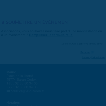
SOUMETTRE UN ÉVÉNEMENT
Associations, vous souhaitez nous faire part d'une manifestation ou
d'un événement ?
Remplissez le formulaire ici
.
Dernière mise à jour : 01 janvier 1970
Partager
Suivre @VilleSaran
Mairie
Place de la liberté
45774 Saran Cedex
Tél. : 02 38 80 34 00
Fax : 02 38 80 34 30
courrier@ville-saran.fr
Horaires