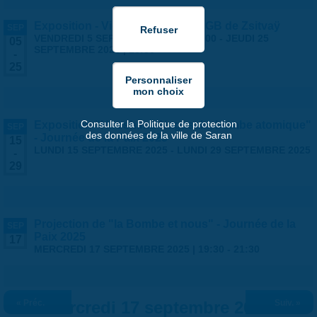
Exposition - Vies Silencieuses - GB de Zsitvaÿ
SEP
VENDREDI 5 SEPTEMBRE 2025 | 14:00
-
JEUDI 25
05
SEPTEMBRE 2025 | 18:30
-
25
Consulter la Politique de protection
Exposition "Hiroshima-Nagasaki, bombe atomique"
SEP
des données de la ville de Saran
- Journée de la Paix 2025
15
LUNDI 15 SEPTEMBRE 2025
-
LUNDI 29 SEPTEMBRE 2025
-
29
Projection de "la Bombe et nous" - Journée de la
SEP
Paix 2025
17
MERCREDI 17 SEPTEMBRE 2025 |
19:30
-
21:30
« Préc.
Mercredi 17 septembre 2025
Suiv. »