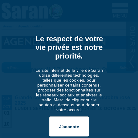
Aller au contenu principal
Accueil
»
Agenda quotidien
VOUS ÊTES ICI
Le respect de votre
AGENDA QUOTIDIEN
vie privée est notre
priorité.
« Préc.
Mercredi 17 septembre 2025
Suiv. »
Le site internet de la ville de Saran
utilise différentes technologies,
telles que les cookies, pour
personnaliser certains contenus,
proposer des fonctionnalités sur
les réseaux sociaux et analyser le
Grande collecte de soutiens-gorge - Octobre rose
SEP
trafic. Merci de cliquer sur le
-
2025
bouton ci-dessous pour donner
OCT
LUNDI 1 SEPTEMBRE 2025
-
VENDREDI 10 OCTOBRE 2025
votre accord.
01
-
10