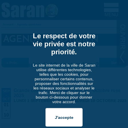
Aller au contenu principal
Accueil
»
Agenda quotidien
VOUS ÊTES ICI
Le respect de votre
AGENDA QUOTIDIEN
vie privée est notre
priorité.
« Préc.
Vendredi 19 septembre 2025
Suiv. »
Le site internet de la ville de Saran
utilise différentes technologies,
telles que les cookies, pour
personnaliser certains contenus,
proposer des fonctionnalités sur
les réseaux sociaux et analyser le
Grande collecte de soutiens-gorge - Octobre rose
SEP
trafic. Merci de cliquer sur le
-
2025
bouton ci-dessous pour donner
OCT
LUNDI 1 SEPTEMBRE 2025
-
VENDREDI 10 OCTOBRE 2025
votre accord.
01
-
10