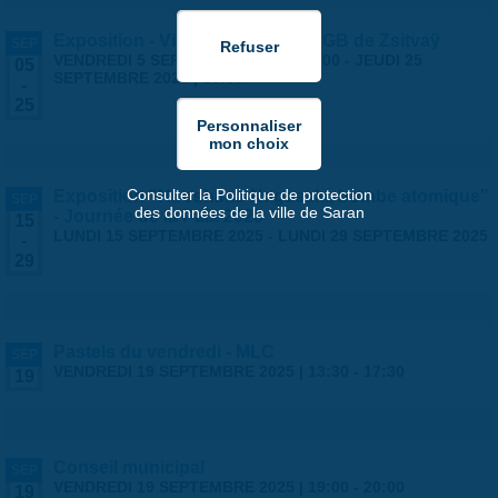
Exposition - Vies Silencieuses - GB de Zsitvaÿ
SEP
VENDREDI 5 SEPTEMBRE 2025 | 14:00
-
JEUDI 25
05
SEPTEMBRE 2025 | 18:30
-
25
Consulter la Politique de protection
Exposition "Hiroshima-Nagasaki, bombe atomique"
SEP
des données de la ville de Saran
- Journée de la Paix 2025
15
LUNDI 15 SEPTEMBRE 2025
-
LUNDI 29 SEPTEMBRE 2025
-
29
Pastels du vendredi - MLC
SEP
VENDREDI 19 SEPTEMBRE 2025 |
13:30
-
17:30
19
Conseil municipal
SEP
VENDREDI 19 SEPTEMBRE 2025 |
19:00
-
20:00
19