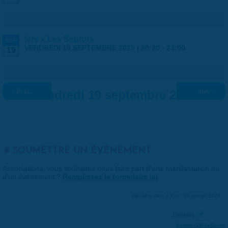
Ivry x Les Septors
SEP
VENDREDI 19 SEPTEMBRE 2025 |
20:30
-
23:00
19
« Préc.
Vendredi 19 septembre 2025
Suiv. »
SOUMETTRE UN ÉVÉNEMENT
Associations, vous souhaitez nous faire part d'une manifestation ou
d'un événement ?
Remplissez le formulaire ici
.
Dernière mise à jour : 01 janvier 1970
Partager
Suivre @VilleSaran