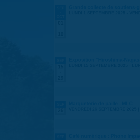
Grande collecte de soutiens-g
SEP
-
LUNDI 1 SEPTEMBRE 2025
-
VEND
OCT
01
-
10
Exposition "Hiroshima-Nagasa
SEP
LUNDI 15 SEPTEMBRE 2025
-
LUN
15
-
29
Marqueterie de paille - MLC
SEP
VENDREDI 26 SEPTEMBRE 2025 
26
Café numérique : Phone Impa
SEP