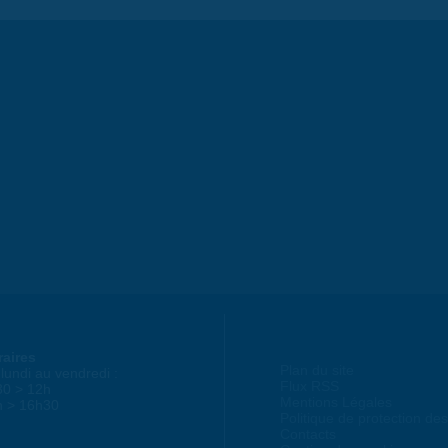
raires
Plan du site
lundi au vendredi :
Flux RSS
30 > 12h
Mentions Légales
h > 16h30
Politique de protection d
Contacts