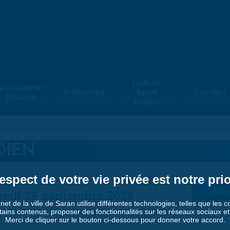
Culture
Urbanisme
Solidarités
Sport
Familles
Travaux
Loisirs
DIEN
espect de votre vie privée est notre prio
redi 26 septembre 2025
Suiv. 
rnet de la ville de Saran utilise différentes technologies, telles que les 
tains contenus, proposer des fonctionnalités sur les réseaux sociaux et a
Merci de cliquer sur le bouton ci-dessous pour donner votre accord.