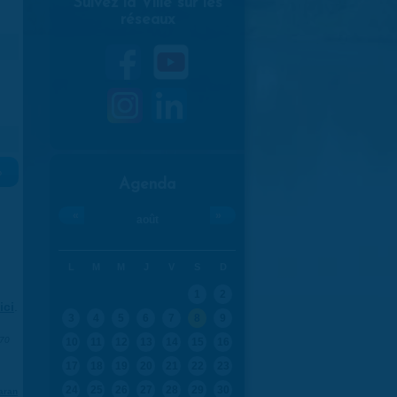
Suivez la Ville sur les
réseaux
»
Agenda
«
»
août
L
M
M
J
V
S
D
1
2
ici
.
3
4
5
6
7
8
9
970
10
11
12
13
14
15
16
17
18
19
20
21
22
23
24
25
26
27
28
29
30
aran