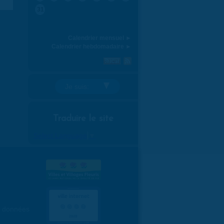
31
Calendrier mensuel ►
Calendrier hebdomadaire ►
Je suis:
Traduire le site
Select Language
▼
es données