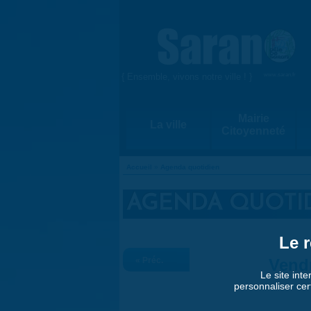
Aller au contenu principal
{ Ensemble, vivons notre ville ! }
www.saran.fr
Mairie
La ville
Citoyenneté
Accueil
»
Agenda quotidien
VOUS ÊTES ICI
AGENDA QUOTI
Le r
« Préc.
Vend
Le site inte
personnaliser cer