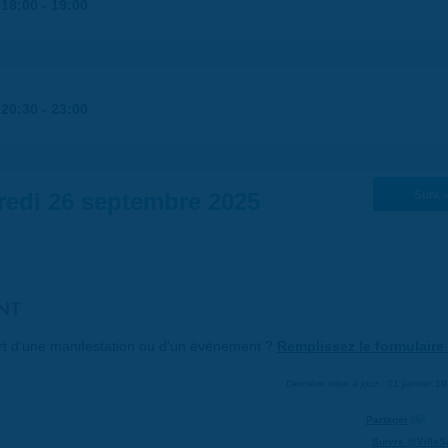
|
18:00
-
19:00
|
20:30
-
23:00
redi 26 septembre 2025
Suiv. 
NT
art d'une manifestation ou d'un événement ?
Remplissez le formulaire 
Dernière mise à jour : 01 janvier 1
Partager
Suivre @VilleS