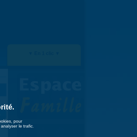
▼ En 1 clic ▼
rité.
»
cookies, pour
nalyser le trafic.