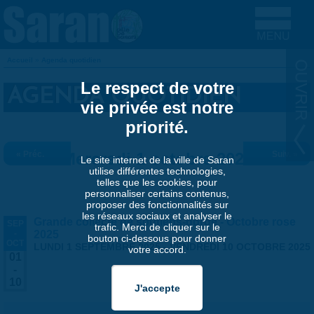
Aller au contenu principal
Accueil
»
Agenda quotidien
VOUS ÊTES ICI
Le respect de votre
AGENDA QUOTIDIEN
vie privée est notre
priorité.
« Préc.
Mercredi 1 octobre 2025
Suiv. »
Le site internet de la ville de Saran
utilise différentes technologies,
telles que les cookies, pour
personnaliser certains contenus,
proposer des fonctionnalités sur
les réseaux sociaux et analyser le
Grande collecte de soutiens-gorge - Octobre rose
SEP
trafic. Merci de cliquer sur le
-
2025
bouton ci-dessous pour donner
OCT
LUNDI 1 SEPTEMBRE 2025
-
VENDREDI 10 OCTOBRE 2025
votre accord.
01
-
10