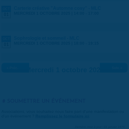
Carterie créative "Automne cosy" - MLC
OCT
MERCREDI 1 OCTOBRE 2025 |
14:00
-
17:00
01
Sophrologie et sommeil - MLC
OCT
MERCREDI 1 OCTOBRE 2025 |
18:00
-
19:15
01
« Préc.
Mercredi 1 octobre 2025
Suiv. »
SOUMETTRE UN ÉVÉNEMENT
Associations, vous souhaitez nous faire part d'une manifestation ou
d'un événement ?
Remplissez le formulaire ici
.
Dernière mise à jour : 01 janvier 1970