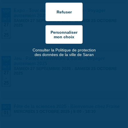
Expo - Tour du monde en famille - Voyager
SEP
-
autrement 2025
OCT
SAMEDI 27 SEPTEMBRE 2025
-
SAMEDI 25 OCTOBRE
27
2025
-
25
Consulter la Politique de protection
des données de la ville de Saran
Jeu - Partez à l'aventure à Saran - Voyager
SEP
-
autrement 2025
OCT
SAMEDI 27 SEPTEMBRE 2025
-
SAMEDI 25 OCTOBRE
27
2025
-
25
Fête de la sciences 2025 - Bienvenue chez Fraise
OCT
MERCREDI 1 OCTOBRE 2025 |
9:00
-
18:30
01