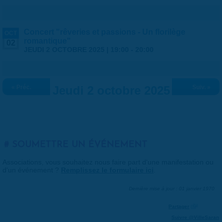
Concert "rêveries et passions - Un florilège
OCT
romantique"
02
JEUDI 2 OCTOBRE 2025 |
19:00
-
20:00
« Préc.
Jeudi 2 octobre 2025
Suiv. »
SOUMETTRE UN ÉVÉNEMENT
Associations, vous souhaitez nous faire part d'une manifestation ou
d'un événement ?
Remplissez le formulaire ici
.
Dernière mise à jour : 01 janvier 1970
Partager
Suivre @VilleSaran