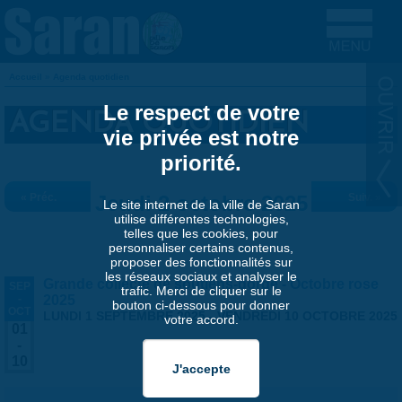
Aller au contenu principal
Accueil
»
Agenda quotidien
VOUS ÊTES ICI
Le respect de votre
AGENDA QUOTIDIEN
vie privée est notre
priorité.
« Préc.
Jeudi 2 octobre 2025
Suiv. »
Le site internet de la ville de Saran
utilise différentes technologies,
telles que les cookies, pour
personnaliser certains contenus,
proposer des fonctionnalités sur
les réseaux sociaux et analyser le
Grande collecte de soutiens-gorge - Octobre rose
SEP
trafic. Merci de cliquer sur le
-
2025
bouton ci-dessous pour donner
OCT
LUNDI 1 SEPTEMBRE 2025
-
VENDREDI 10 OCTOBRE 2025
votre accord.
01
-
10