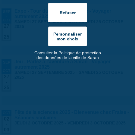
Expo - Tour du monde en famille - Voyager
SEP
-
autrement 2025
OCT
SAMEDI 27 SEPTEMBRE 2025
-
SAMEDI 25 OCTOBRE
27
2025
-
25
Consulter la Politique de protection
des données de la ville de Saran
Jeu - Partez à l'aventure à Saran - Voyager
SEP
-
autrement 2025
OCT
SAMEDI 27 SEPTEMBRE 2025
-
SAMEDI 25 OCTOBRE
27
2025
-
25
Fête de la sciences 2025 - Bienvenue chez Fraise -
OCT
Séances scolaires
02
JEUDI 2 OCTOBRE 2025
-
VENDREDI 3 OCTOBRE 2025
-
03