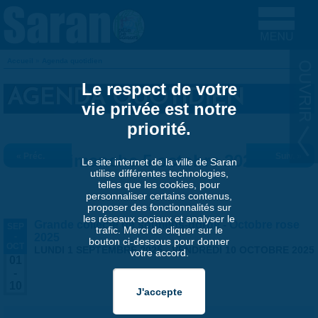
Aller au contenu principal
Accueil
»
Agenda quotidien
VOUS ÊTES ICI
Le respect de votre
AGENDA QUOTIDIEN
vie privée est notre
priorité.
« Préc.
Dimanche 5 octobre 2025
Suiv. »
Le site internet de la ville de Saran
utilise différentes technologies,
telles que les cookies, pour
personnaliser certains contenus,
proposer des fonctionnalités sur
les réseaux sociaux et analyser le
Grande collecte de soutiens-gorge - Octobre rose
SEP
trafic. Merci de cliquer sur le
-
2025
bouton ci-dessous pour donner
OCT
LUNDI 1 SEPTEMBRE 2025
-
VENDREDI 10 OCTOBRE 2025
votre accord.
01
-
10