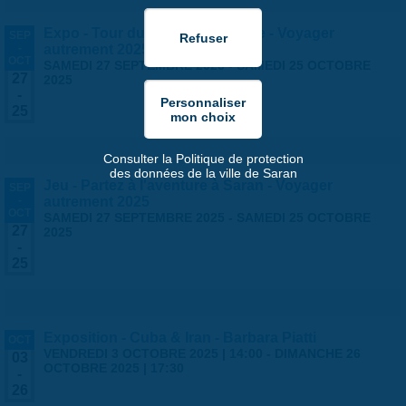
Expo - Tour du monde en famille - Voyager
SEP
-
autrement 2025
OCT
SAMEDI 27 SEPTEMBRE 2025
-
SAMEDI 25 OCTOBRE
27
2025
-
25
Consulter la Politique de protection
des données de la ville de Saran
Jeu - Partez à l'aventure à Saran - Voyager
SEP
-
autrement 2025
OCT
SAMEDI 27 SEPTEMBRE 2025
-
SAMEDI 25 OCTOBRE
27
2025
-
25
Exposition - Cuba & Iran - Barbara Piatti
OCT
VENDREDI 3 OCTOBRE 2025 | 14:00
-
DIMANCHE 26
03
OCTOBRE 2025 | 17:30
-
26