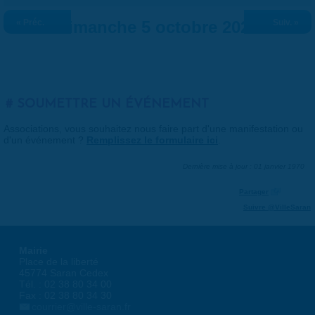
« Préc.
Dimanche 5 octobre 2025
Suiv. »
SOUMETTRE UN ÉVÉNEMENT
Associations, vous souhaitez nous faire part d'une manifestation ou
d'un événement ?
Remplissez le formulaire ici
.
Dernière mise à jour : 01 janvier 1970
Partager
Suivre @VilleSaran
Mairie
Place de la liberté
45774 Saran Cedex
Tél. : 02 38 80 34 00
Fax : 02 38 80 34 30
courrier@ville-saran.fr