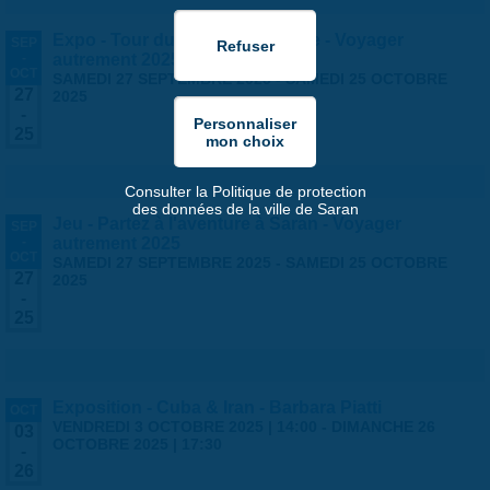
Expo - Tour du monde en famille - Voyager
SEP
-
autrement 2025
OCT
SAMEDI 27 SEPTEMBRE 2025
-
SAMEDI 25 OCTOBRE
27
2025
-
25
Consulter la Politique de protection
des données de la ville de Saran
Jeu - Partez à l'aventure à Saran - Voyager
SEP
-
autrement 2025
OCT
SAMEDI 27 SEPTEMBRE 2025
-
SAMEDI 25 OCTOBRE
27
2025
-
25
Exposition - Cuba & Iran - Barbara Piatti
OCT
VENDREDI 3 OCTOBRE 2025 | 14:00
-
DIMANCHE 26
03
OCTOBRE 2025 | 17:30
-
26