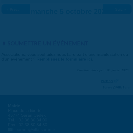
« Préc.
Dimanche 5 octobre 2025
Suiv. »
SOUMETTRE UN ÉVÉNEMENT
Associations, vous souhaitez nous faire part d'une manifestation ou
d'un événement ?
Remplissez le formulaire ici
.
Dernière mise à jour : 01 janvier 1970
Partager
Suivre @VilleSaran
Mairie
Place de la liberté
45774 Saran Cedex
Tél. : 02 38 80 34 00
Fax : 02 38 80 34 30
courrier@ville-saran.fr