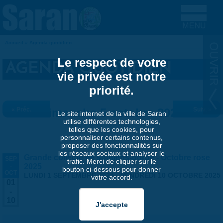
Aller au contenu principal
Accueil
»
Agenda quotidien
VOUS ÊTES ICI
Le respect de votre
AGENDA QUOTIDIEN
vie privée est notre
priorité.
« Préc.
Dimanche 5 octobre 2025
Suiv. »
Le site internet de la ville de Saran
utilise différentes technologies,
telles que les cookies, pour
personnaliser certains contenus,
proposer des fonctionnalités sur
les réseaux sociaux et analyser le
Grande collecte de soutiens-gorge - Octobre rose
SEP
trafic. Merci de cliquer sur le
-
2025
bouton ci-dessous pour donner
OCT
LUNDI 1 SEPTEMBRE 2025
-
VENDREDI 10 OCTOBRE 2025
votre accord.
01
-
10