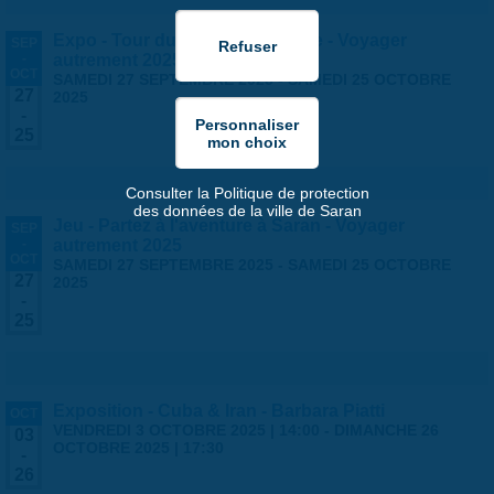
Expo - Tour du monde en famille - Voyager
SEP
-
autrement 2025
OCT
SAMEDI 27 SEPTEMBRE 2025
-
SAMEDI 25 OCTOBRE
27
2025
-
25
Consulter la Politique de protection
des données de la ville de Saran
Jeu - Partez à l'aventure à Saran - Voyager
SEP
-
autrement 2025
OCT
SAMEDI 27 SEPTEMBRE 2025
-
SAMEDI 25 OCTOBRE
27
2025
-
25
Exposition - Cuba & Iran - Barbara Piatti
OCT
VENDREDI 3 OCTOBRE 2025 | 14:00
-
DIMANCHE 26
03
OCTOBRE 2025 | 17:30
-
26