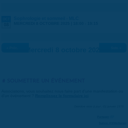
Sophrologie et sommeil - MLC
OCT
MERCREDI 8 OCTOBRE 2025 |
18:00
-
19:15
08
« Préc.
Mercredi 8 octobre 2025
Suiv. »
SOUMETTRE UN ÉVÉNEMENT
Associations, vous souhaitez nous faire part d'une manifestation ou
d'un événement ?
Remplissez le formulaire ici
.
Dernière mise à jour : 01 janvier 1970
Partager
Suivre @VilleSaran