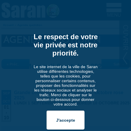
Aller au contenu principal
Accueil
»
Agenda quotidien
VOUS ÊTES ICI
Le respect de votre
AGENDA QUOTIDIEN
vie privée est notre
priorité.
« Préc.
Mercredi 8 octobre 2025
Suiv. »
Le site internet de la ville de Saran
utilise différentes technologies,
telles que les cookies, pour
personnaliser certains contenus,
proposer des fonctionnalités sur
les réseaux sociaux et analyser le
Grande collecte de soutiens-gorge - Octobre rose
SEP
trafic. Merci de cliquer sur le
-
2025
bouton ci-dessous pour donner
OCT
LUNDI 1 SEPTEMBRE 2025
-
VENDREDI 10 OCTOBRE 2025
votre accord.
01
-
10