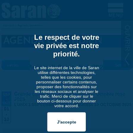
Aller au contenu principal
Accueil
»
Agenda quotidien
VOUS ÊTES ICI
Le respect de votre
AGENDA QUOTIDIEN
vie privée est notre
priorité.
« Préc.
Mercredi 8 octobre 2025
Suiv. »
Le site internet de la ville de Saran
utilise différentes technologies,
telles que les cookies, pour
personnaliser certains contenus,
proposer des fonctionnalités sur
les réseaux sociaux et analyser le
Grande collecte de soutiens-gorge - Octobre rose
SEP
trafic. Merci de cliquer sur le
-
2025
bouton ci-dessous pour donner
OCT
LUNDI 1 SEPTEMBRE 2025
-
VENDREDI 10 OCTOBRE 2025
votre accord.
01
-
10