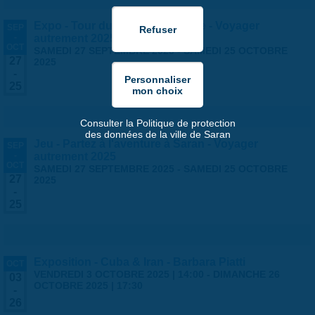
Expo - Tour du monde en famille - Voyager
SEP
-
autrement 2025
OCT
SAMEDI 27 SEPTEMBRE 2025
-
SAMEDI 25 OCTOBRE
27
2025
-
25
Consulter la Politique de protection
des données de la ville de Saran
Jeu - Partez à l'aventure à Saran - Voyager
SEP
-
autrement 2025
OCT
SAMEDI 27 SEPTEMBRE 2025
-
SAMEDI 25 OCTOBRE
27
2025
-
25
Exposition - Cuba & Iran - Barbara Piatti
OCT
VENDREDI 3 OCTOBRE 2025 | 14:00
-
DIMANCHE 26
03
OCTOBRE 2025 | 17:30
-
26