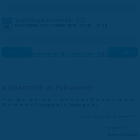
Sophrologie et sommeil - MLC
OCT
MERCREDI 8 OCTOBRE 2025 |
18:00
-
19:15
08
« Préc.
Mercredi 8 octobre 2025
Suiv. »
SOUMETTRE UN ÉVÉNEMENT
Associations, vous souhaitez nous faire part d'une manifestation ou
d'un événement ?
Remplissez le formulaire ici
.
Dernière mise à jour : 01 janvier 1970
Partager
Suivre @VilleSaran