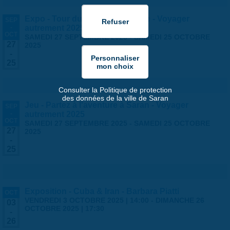
Expo - Tour du monde en famille - Voyager
SEP
-
autrement 2025
OCT
SAMEDI 27 SEPTEMBRE 2025
-
SAMEDI 25 OCTOBRE
27
2025
-
25
Consulter la Politique de protection
des données de la ville de Saran
Jeu - Partez à l'aventure à Saran - Voyager
SEP
-
autrement 2025
OCT
SAMEDI 27 SEPTEMBRE 2025
-
SAMEDI 25 OCTOBRE
27
2025
-
25
Exposition - Cuba & Iran - Barbara Piatti
OCT
VENDREDI 3 OCTOBRE 2025 | 14:00
-
DIMANCHE 26
03
OCTOBRE 2025 | 17:30
-
26