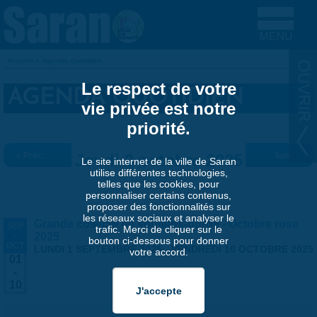
Aller au contenu principal
Accueil
»
Agenda quotidien
VOUS ÊTES ICI
Le respect de votre
AGENDA QUOTIDIEN
vie privée est notre
priorité.
« Préc.
Jeudi 9 octobre 2025
Suiv. »
Le site internet de la ville de Saran
utilise différentes technologies,
telles que les cookies, pour
personnaliser certains contenus,
proposer des fonctionnalités sur
les réseaux sociaux et analyser le
Grande collecte de soutiens-gorge - Octobre rose
SEP
trafic. Merci de cliquer sur le
-
2025
bouton ci-dessous pour donner
OCT
LUNDI 1 SEPTEMBRE 2025
-
VENDREDI 10 OCTOBRE 2025
votre accord.
01
-
10