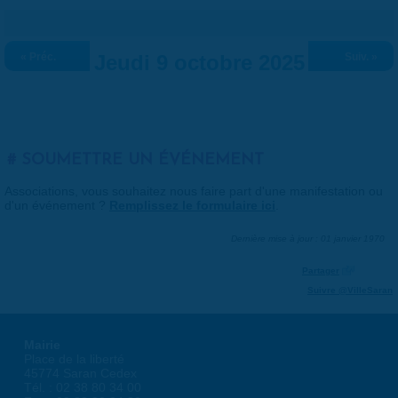
« Préc.
Jeudi 9 octobre 2025
Suiv. »
SOUMETTRE UN ÉVÉNEMENT
Associations, vous souhaitez nous faire part d'une manifestation ou
d'un événement ?
Remplissez le formulaire ici
.
Dernière mise à jour : 01 janvier 1970
Partager
Suivre @VilleSaran
Mairie
Place de la liberté
45774 Saran Cedex
Tél. : 02 38 80 34 00