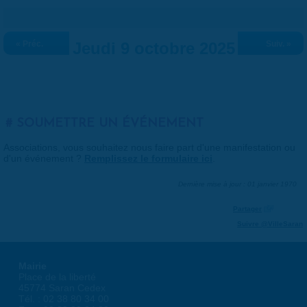
« Préc.
Jeudi 9 octobre 2025
Suiv. »
SOUMETTRE UN ÉVÉNEMENT
Associations, vous souhaitez nous faire part d'une manifestation ou
d'un événement ?
Remplissez le formulaire ici
.
Dernière mise à jour : 01 janvier 1970
Partager
Suivre @VilleSaran
Mairie
Place de la liberté
45774 Saran Cedex
Tél. : 02 38 80 34 00