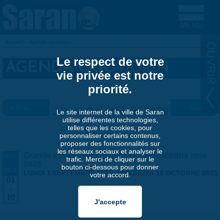
Aller au contenu principal
Accueil
»
Agenda quotidien
VOUS ÊTES ICI
Le respect de votre
AGENDA QUOTIDIEN
vie privée est notre
priorité.
« Préc.
Jeudi 9 octobre 2025
Suiv. »
Le site internet de la ville de Saran
utilise différentes technologies,
telles que les cookies, pour
personnaliser certains contenus,
proposer des fonctionnalités sur
les réseaux sociaux et analyser le
Grande collecte de soutiens-gorge - Octobre rose
SEP
trafic. Merci de cliquer sur le
-
2025
bouton ci-dessous pour donner
OCT
LUNDI 1 SEPTEMBRE 2025
-
VENDREDI 10 OCTOBRE 2025
votre accord.
01
-
10