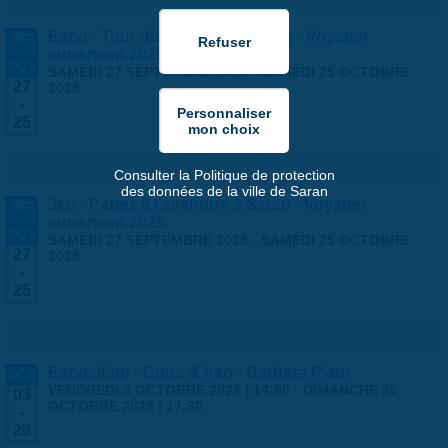
Expo - Tour du monde en famille - Voyager
SEP
-
autrement 2025
OCT
SAMEDI 27 SEPTEMBRE 2025
-
SAMEDI 25 OCTOBRE
27
2025
-
25
Consulter la Politique de protection
des données de la ville de Saran
Jeu - Partez à l'aventure à Saran - Voyager
SEP
-
autrement 2025
OCT
SAMEDI 27 SEPTEMBRE 2025
-
SAMEDI 25 OCTOBRE
27
2025
-
25
Exposition - Cuba & Iran - Barbara Piatti
OCT
VENDREDI 3 OCTOBRE 2025 | 14:00
-
DIMANCHE 26
03
OCTOBRE 2025 | 17:30
-
26