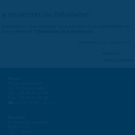
SOUMETTRE UN ÉVÉNEMENT
Associations, vous souhaitez nous faire part d'une manifestation ou
d'un événement ?
Remplissez le formulaire ici
.
Dernière mise à jour : 01 janvier 1970
Partager
Suivre @VilleSaran
Mairie
Place de la liberté
45774 Saran Cedex
Tél. : 02 38 80 34 00
Fax : 02 38 80 34 30
courrier@ville-saran.fr
Horaires
Du lundi au vendredi :
8h30 > 12h
13h > 16h30