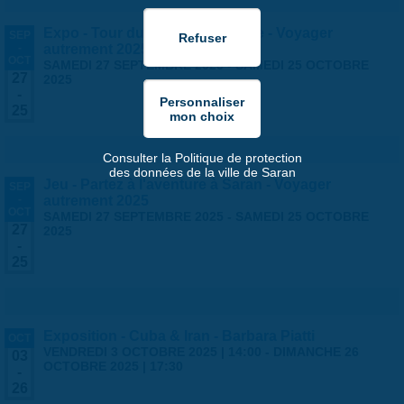
Expo - Tour du monde en famille - Voyager
SEP
-
autrement 2025
OCT
SAMEDI 27 SEPTEMBRE 2025
-
SAMEDI 25 OCTOBRE
27
2025
-
25
Consulter la Politique de protection
des données de la ville de Saran
Jeu - Partez à l'aventure à Saran - Voyager
SEP
-
autrement 2025
OCT
SAMEDI 27 SEPTEMBRE 2025
-
SAMEDI 25 OCTOBRE
27
2025
-
25
Exposition - Cuba & Iran - Barbara Piatti
OCT
VENDREDI 3 OCTOBRE 2025 | 14:00
-
DIMANCHE 26
03
OCTOBRE 2025 | 17:30
-
26