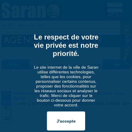
Aller au contenu principal
Accueil
»
Agenda quotidien
VOUS ÊTES ICI
Le respect de votre
AGENDA QUOTIDIEN
vie privée est notre
priorité.
« Préc.
Vendredi 10 octobre 2025
Suiv. »
Le site internet de la ville de Saran
utilise différentes technologies,
telles que les cookies, pour
personnaliser certains contenus,
proposer des fonctionnalités sur
les réseaux sociaux et analyser le
Grande collecte de soutiens-gorge - Octobre rose
SEP
trafic. Merci de cliquer sur le
-
2025
bouton ci-dessous pour donner
OCT
LUNDI 1 SEPTEMBRE 2025
-
VENDREDI 10 OCTOBRE 2025
votre accord.
01
-
10