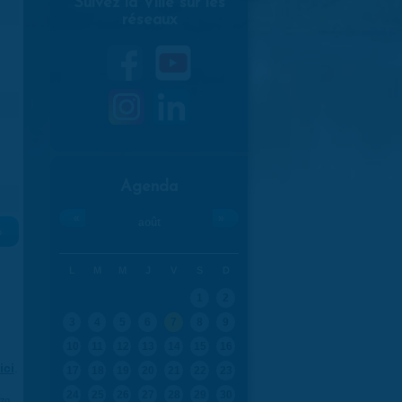
Suivez la Ville sur les
réseaux
Agenda
«
»
août
»
L
M
M
J
V
S
D
1
2
3
4
5
6
7
8
9
10
11
12
13
14
15
16
ici
.
17
18
19
20
21
22
23
24
25
26
27
28
29
30
970