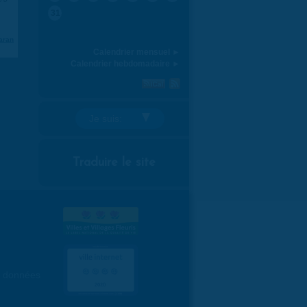
31
aran
Calendrier mensuel ►
Calendrier hebdomadaire ►
Je suis:
Traduire le site
es données