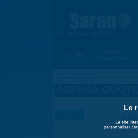
Aller au contenu principal
{ Ensemble, vivons notre ville ! }
www.saran.fr
Mairie
La ville
Citoyenneté
Accueil
»
Agenda quotidien
VOUS ÊTES ICI
AGENDA QUOTI
Le r
« Préc.
Dima
Le site inte
personnaliser cer