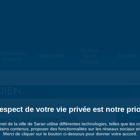
Culture
Urbanisme
Solidarités
Sport
Familles
Travaux
Loisirs
DIEN
espect de votre vie privée est notre prio
nche 12 octobre 2025
Suiv. 
rnet de la ville de Saran utilise différentes technologies, telles que les 
tains contenus, proposer des fonctionnalités sur les réseaux sociaux et a
Merci de cliquer sur le bouton ci-dessous pour donner votre accord.