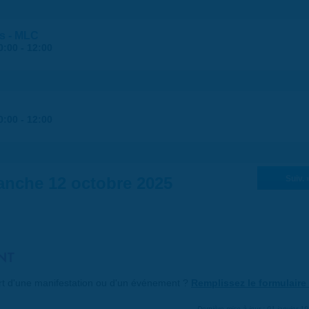
s - MLC
0:00
-
12:00
0:00
-
12:00
nche 12 octobre 2025
Suiv. 
NT
art d'une manifestation ou d'un événement ?
Remplissez le formulaire 
Dernière mise à jour : 01 janvier 1