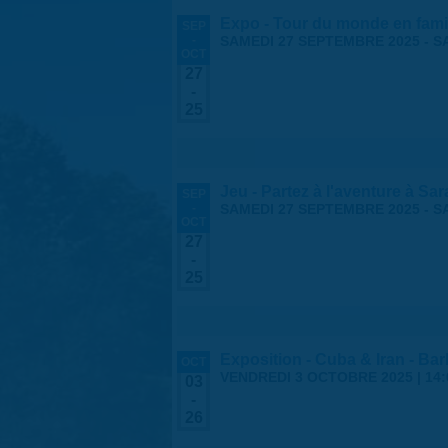
Expo - Tour du monde en fami
SEP
-
SAMEDI 27 SEPTEMBRE 2025
-
S
OCT
27
-
25
Jeu - Partez à l'aventure à Sa
SEP
-
SAMEDI 27 SEPTEMBRE 2025
-
S
OCT
27
-
25
Exposition - Cuba & Iran - Barb
OCT
VENDREDI 3 OCTOBRE 2025 | 14:
03
-
26