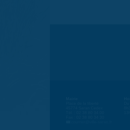
Mairie
Ho
Place de la liberté
Du 
45774 Saran Cedex
8h
Tél. : 02 38 80 34 00
13
Fax : 02 38 80 34 30
courrier@ville-saran.fr