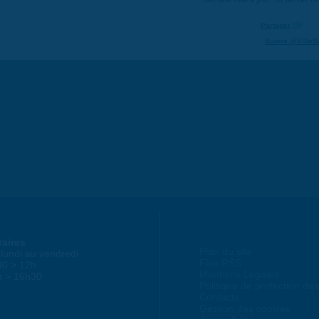
Partager
Suivre @VilleS
raires
Plan du site
lundi au vendredi :
Flux RSS
30 > 12h
Mentions Légales
h > 16h30
Politique de protection d
Contacts
Gestion des cookies