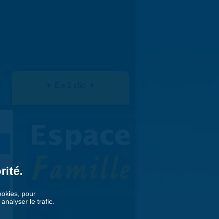
▼ En 1 clic ▼
rité.
»
cookies, pour
nalyser le trafic.