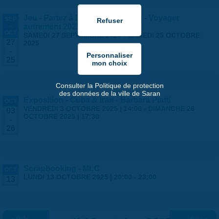
Jeu - Partez à l'aventure à Saran - Voyager
SEP
-
autrement 2025
OCT
SAMEDI 27 SEPTEMBRE 2025
-
SAMEDI 25 OCTOBRE
27
2025
-
25
Consulter la Politique de protection
des données de la ville de Saran
Exposition - Cuba & Iran - Barbara Piatti
OCT
VENDREDI 3 OCTOBRE 2025 | 14:00
-
DIMANCHE 26
03
OCTOBRE 2025 | 17:30
-
26
Scrapbooking - MLC
OCT
LUNDI 13 OCTOBRE 2025 |
20:00
-
23:00
13