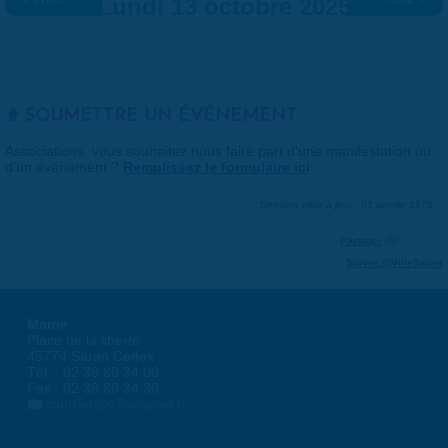
« Préc.
Lundi 13 octobre 2025
Suiv. »
SOUMETTRE UN ÉVÉNEMENT
Associations, vous souhaitez nous faire part d'une manifestation ou
d'un événement ?
Remplissez le formulaire ici
.
Dernière mise à jour : 01 janvier 1970
Partager
Suivre @VilleSaran
Mairie
Place de la liberté
45774 Saran Cedex
Tél. : 02 38 80 34 00
Fax : 02 38 80 34 30
courrier@ville-saran.fr