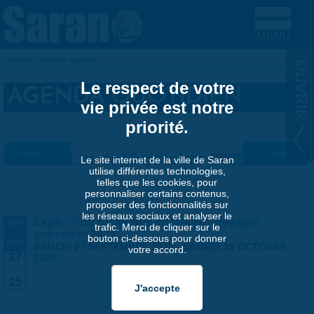
Aller au contenu principal
Accueil
»
Agenda quotidien
VOUS ÊTES ICI
Le respect de votre
AGENDA QUOTIDIEN
vie privée est notre
priorité.
« Préc.
Lundi 13 octobre 2025
Suiv. »
Le site internet de la ville de Saran
utilise différentes technologies,
telles que les cookies, pour
personnaliser certains contenus,
proposer des fonctionnalités sur
les réseaux sociaux et analyser le
Expo - Tour du monde en famille - Voyager
SEP
trafic. Merci de cliquer sur le
-
autrement 2025
bouton ci-dessous pour donner
OCT
SAMEDI 27 SEPTEMBRE 2025
-
SAMEDI 25 OCTOBRE
votre accord.
27
2025
-
25