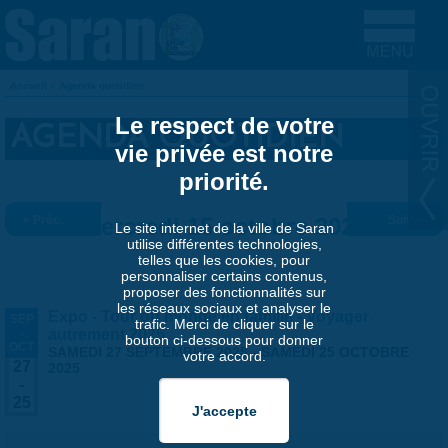
Aller au contenu principal
Accueil
»
Agenda quotidien
VOUS ÊTES ICI
Le respect de votre
AGENDA QUOTIDIEN
vie privée est notre
priorité.
« Préc.
Mercredi 15 octobre 2025
Suiv. »
Le site internet de la ville de Saran
utilise différentes technologies,
telles que les cookies, pour
personnaliser certains contenus,
proposer des fonctionnalités sur
les réseaux sociaux et analyser le
Expo - Tour du monde en famille - Voyager
SEP
trafic. Merci de cliquer sur le
-
autrement 2025
bouton ci-dessous pour donner
OCT
SAMEDI 27 SEPTEMBRE 2025
-
SAMEDI 25 OCTOBRE
votre accord.
27
2025
-
25