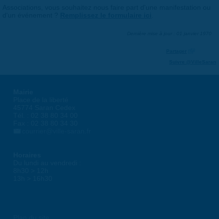
Associations, vous souhaitez nous faire part d'une manifestation ou
d'un événement ?
Remplissez le formulaire ici
.
Dernière mise à jour : 01 janvier 1970
Partager
Suivre @VilleSaran
Mairie
Place de la liberté
45774 Saran Cedex
Tél. : 02 38 80 34 00
Fax : 02 38 80 34 30
courrier@ville-saran.fr
Horaires
Du lundi au vendredi :
8h30 > 12h
13h > 16h30
Plan du site