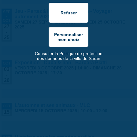
Jeu - Partez à l'aventure à Saran - Voyager
SEP
-
autrement 2025
OCT
SAMEDI 27 SEPTEMBRE 2025
-
SAMEDI 25 OCTOBRE
27
2025
-
25
Consulter la Politique de protection
des données de la ville de Saran
Exposition - Cuba & Iran - Barbara Piatti
OCT
VENDREDI 3 OCTOBRE 2025 | 14:00
-
DIMANCHE 26
03
OCTOBRE 2025 | 17:30
-
26
L'automne et ses animaux - MLC
OCT
MERCREDI 15 OCTOBRE 2025 |
10:00
-
12:00
15