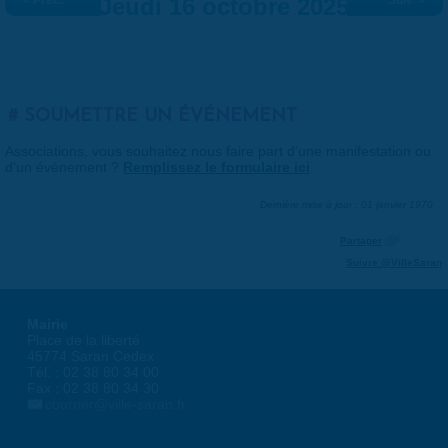
« Préc.
Jeudi 16 octobre 2025
Suiv. »
SOUMETTRE UN ÉVÉNEMENT
Associations, vous souhaitez nous faire part d'une manifestation ou
d'un événement ?
Remplissez le formulaire ici
.
Dernière mise à jour : 01 janvier 1970
Partager
Suivre @VilleSaran
Mairie
Place de la liberté
45774 Saran Cedex
Tél. : 02 38 80 34 00
Fax : 02 38 80 34 30
courrier@ville-saran.fr