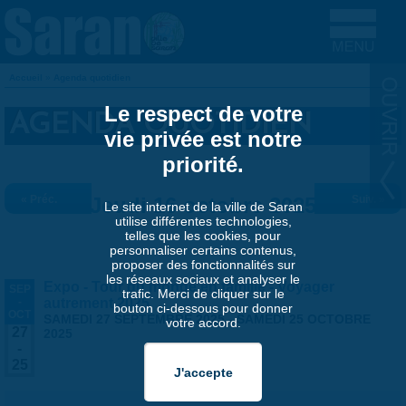
Aller au contenu principal
Accueil
»
Agenda quotidien
VOUS ÊTES ICI
Le respect de votre
AGENDA QUOTIDIEN
vie privée est notre
priorité.
« Préc.
Jeudi 16 octobre 2025
Suiv. »
Le site internet de la ville de Saran
utilise différentes technologies,
telles que les cookies, pour
personnaliser certains contenus,
proposer des fonctionnalités sur
les réseaux sociaux et analyser le
Expo - Tour du monde en famille - Voyager
SEP
trafic. Merci de cliquer sur le
-
autrement 2025
bouton ci-dessous pour donner
OCT
SAMEDI 27 SEPTEMBRE 2025
-
SAMEDI 25 OCTOBRE
votre accord.
27
2025
-
25