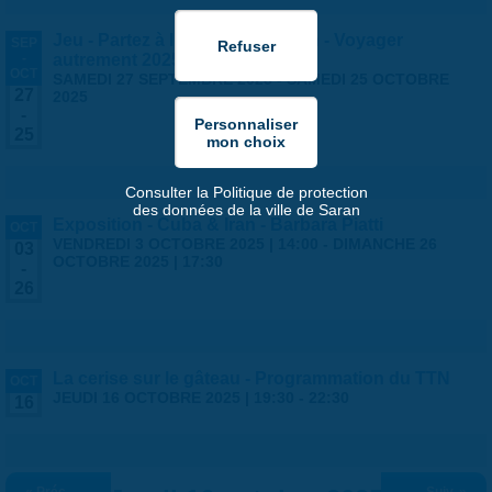
Jeu - Partez à l'aventure à Saran - Voyager
SEP
-
autrement 2025
OCT
SAMEDI 27 SEPTEMBRE 2025
-
SAMEDI 25 OCTOBRE
27
2025
-
25
Consulter la Politique de protection
des données de la ville de Saran
Exposition - Cuba & Iran - Barbara Piatti
OCT
VENDREDI 3 OCTOBRE 2025 | 14:00
-
DIMANCHE 26
03
OCTOBRE 2025 | 17:30
-
26
La cerise sur le gâteau - Programmation du TTN
OCT
JEUDI 16 OCTOBRE 2025 |
19:30
-
22:30
16