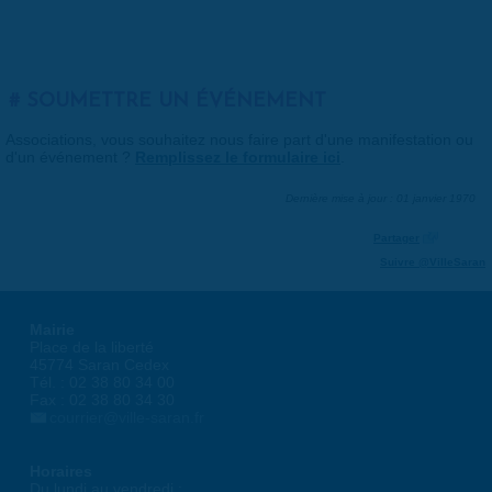
SOUMETTRE UN ÉVÉNEMENT
Associations, vous souhaitez nous faire part d'une manifestation ou
d'un événement ?
Remplissez le formulaire ici
.
Dernière mise à jour : 01 janvier 1970
Partager
Suivre @VilleSaran
Mairie
Place de la liberté
45774 Saran Cedex
Tél. : 02 38 80 34 00
Fax : 02 38 80 34 30
courrier@ville-saran.fr
Horaires
Du lundi au vendredi :