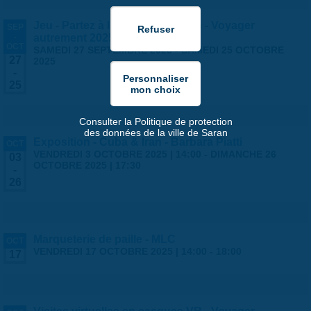
Jeu - Partez à l'aventure à Saran - Voyager
SEP
-
autrement 2025
OCT
SAMEDI 27 SEPTEMBRE 2025
-
SAMEDI 25 OCTOBRE
27
2025
-
25
Consulter la Politique de protection
des données de la ville de Saran
Exposition - Cuba & Iran - Barbara Piatti
OCT
VENDREDI 3 OCTOBRE 2025 | 14:00
-
DIMANCHE 26
03
OCTOBRE 2025 | 17:30
-
26
Marqueterie de paille - MLC
OCT
VENDREDI 17 OCTOBRE 2025 |
14:00
-
18:00
17