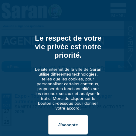
Aller au contenu principal
Accueil
»
Agenda quotidien
VOUS ÊTES ICI
Le respect de votre
AGENDA QUOTIDIEN
vie privée est notre
priorité.
« Préc.
Vendredi 17 octobre 2025
Suiv. »
Le site internet de la ville de Saran
utilise différentes technologies,
telles que les cookies, pour
personnaliser certains contenus,
proposer des fonctionnalités sur
les réseaux sociaux et analyser le
Expo - Tour du monde en famille - Voyager
SEP
trafic. Merci de cliquer sur le
-
autrement 2025
bouton ci-dessous pour donner
OCT
SAMEDI 27 SEPTEMBRE 2025
-
SAMEDI 25 OCTOBRE
votre accord.
27
2025
-
25