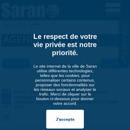
Aller au contenu principal
Accueil
»
Agenda quotidien
VOUS ÊTES ICI
Le respect de votre
AGENDA QUOTIDIEN
vie privée est notre
priorité.
« Préc.
Vendredi 17 octobre 2025
Suiv. »
Le site internet de la ville de Saran
utilise différentes technologies,
telles que les cookies, pour
personnaliser certains contenus,
proposer des fonctionnalités sur
les réseaux sociaux et analyser le
Expo - Tour du monde en famille - Voyager
SEP
trafic. Merci de cliquer sur le
-
autrement 2025
bouton ci-dessous pour donner
OCT
SAMEDI 27 SEPTEMBRE 2025
-
SAMEDI 25 OCTOBRE
votre accord.
27
2025
-
25