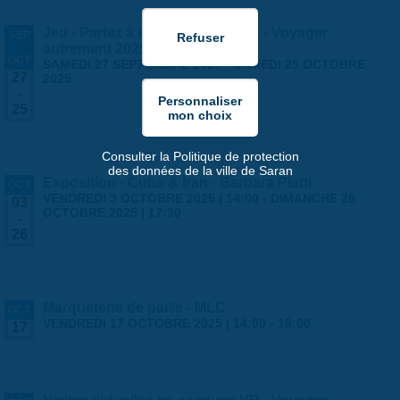
Jeu - Partez à l'aventure à Saran - Voyager
SEP
-
autrement 2025
OCT
SAMEDI 27 SEPTEMBRE 2025
-
SAMEDI 25 OCTOBRE
27
2025
-
25
Consulter la Politique de protection
des données de la ville de Saran
Exposition - Cuba & Iran - Barbara Piatti
OCT
VENDREDI 3 OCTOBRE 2025 | 14:00
-
DIMANCHE 26
03
OCTOBRE 2025 | 17:30
-
26
Marqueterie de paille - MLC
OCT
VENDREDI 17 OCTOBRE 2025 |
14:00
-
18:00
17