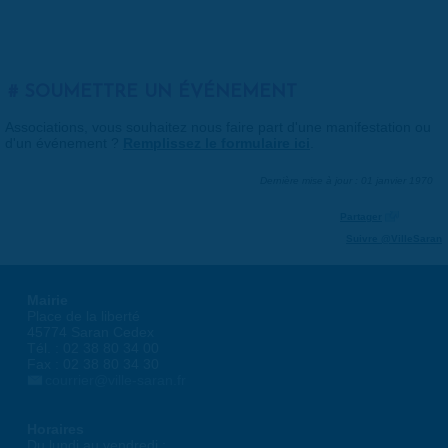
SOUMETTRE UN ÉVÉNEMENT
Associations, vous souhaitez nous faire part d'une manifestation ou
d'un événement ?
Remplissez le formulaire ici
.
Dernière mise à jour : 01 janvier 1970
Partager
Suivre @VilleSaran
Mairie
Place de la liberté
45774 Saran Cedex
Tél. : 02 38 80 34 00
Fax : 02 38 80 34 30
courrier@ville-saran.fr
Horaires
Du lundi au vendredi :