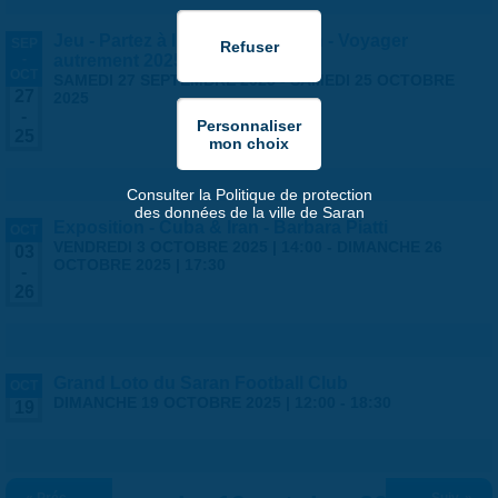
Jeu - Partez à l'aventure à Saran - Voyager
SEP
-
autrement 2025
OCT
SAMEDI 27 SEPTEMBRE 2025
-
SAMEDI 25 OCTOBRE
27
2025
-
25
Consulter la Politique de protection
des données de la ville de Saran
Exposition - Cuba & Iran - Barbara Piatti
OCT
VENDREDI 3 OCTOBRE 2025 | 14:00
-
DIMANCHE 26
03
OCTOBRE 2025 | 17:30
-
26
Grand Loto du Saran Football Club
OCT
DIMANCHE 19 OCTOBRE 2025 |
12:00
-
18:30
19