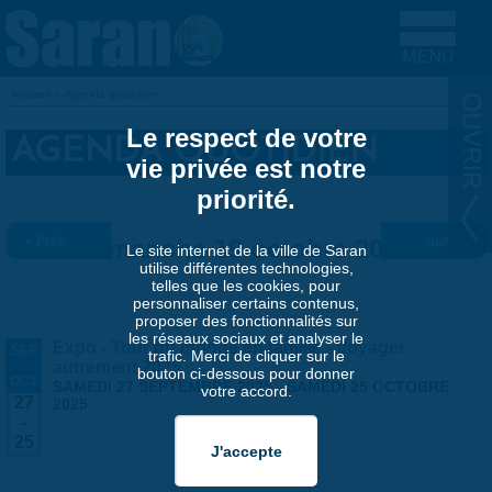
Aller au contenu principal
Accueil
»
Agenda quotidien
VOUS ÊTES ICI
Le respect de votre
AGENDA QUOTIDIEN
vie privée est notre
priorité.
« Préc.
Dimanche 19 octobre 2025
Suiv. »
Le site internet de la ville de Saran
utilise différentes technologies,
telles que les cookies, pour
personnaliser certains contenus,
proposer des fonctionnalités sur
les réseaux sociaux et analyser le
Expo - Tour du monde en famille - Voyager
SEP
trafic. Merci de cliquer sur le
-
autrement 2025
bouton ci-dessous pour donner
OCT
SAMEDI 27 SEPTEMBRE 2025
-
SAMEDI 25 OCTOBRE
votre accord.
27
2025
-
25