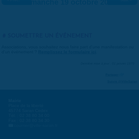
« Préc.
Dimanche 19 octobre 2025
Suiv. »
SOUMETTRE UN ÉVÉNEMENT
Associations, vous souhaitez nous faire part d'une manifestation ou
d'un événement ?
Remplissez le formulaire ici
.
Dernière mise à jour : 01 janvier 1970
Partager
Suivre @VilleSaran
Mairie
Place de la liberté
45774 Saran Cedex
Tél. : 02 38 80 34 00
Fax : 02 38 80 34 30
courrier@ville-saran.fr