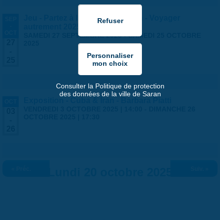
Jeu - Partez à l'aventure à Saran - Voyager
SEP
-
autrement 2025
OCT
SAMEDI 27 SEPTEMBRE 2025
-
SAMEDI 25 OCTOBRE
27
2025
-
25
Consulter la Politique de protection
des données de la ville de Saran
Exposition - Cuba & Iran - Barbara Piatti
OCT
VENDREDI 3 OCTOBRE 2025 | 14:00
-
DIMANCHE 26
03
OCTOBRE 2025 | 17:30
-
26
« Préc.
Lundi 20 octobre 2025
Suiv. »