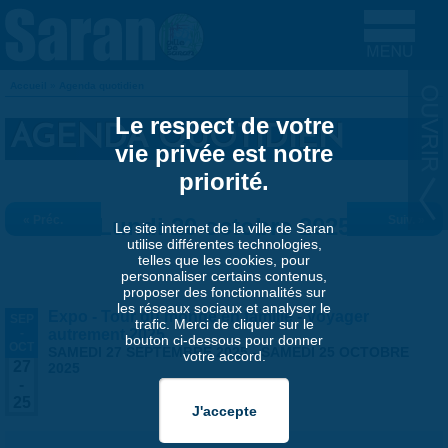
Aller au contenu principal
Accueil
»
Agenda quotidien
VOUS ÊTES ICI
Le respect de votre
AGENDA QUOTIDIEN
vie privée est notre
priorité.
« Préc.
Lundi 20 octobre 2025
Suiv. »
Le site internet de la ville de Saran
utilise différentes technologies,
telles que les cookies, pour
personnaliser certains contenus,
proposer des fonctionnalités sur
les réseaux sociaux et analyser le
Expo - Tour du monde en famille - Voyager
SEP
trafic. Merci de cliquer sur le
-
autrement 2025
bouton ci-dessous pour donner
OCT
SAMEDI 27 SEPTEMBRE 2025
-
SAMEDI 25 OCTOBRE
votre accord.
27
2025
-
25