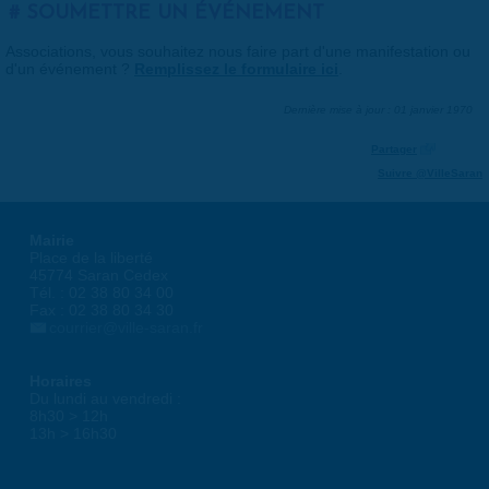
SOUMETTRE UN ÉVÉNEMENT
Associations, vous souhaitez nous faire part d'une manifestation ou
d'un événement ?
Remplissez le formulaire ici
.
Dernière mise à jour : 01 janvier 1970
Partager
Suivre @VilleSaran
Mairie
Place de la liberté
45774 Saran Cedex
Tél. : 02 38 80 34 00
Fax : 02 38 80 34 30
courrier@ville-saran.fr
Horaires
Du lundi au vendredi :
8h30 > 12h
13h > 16h30