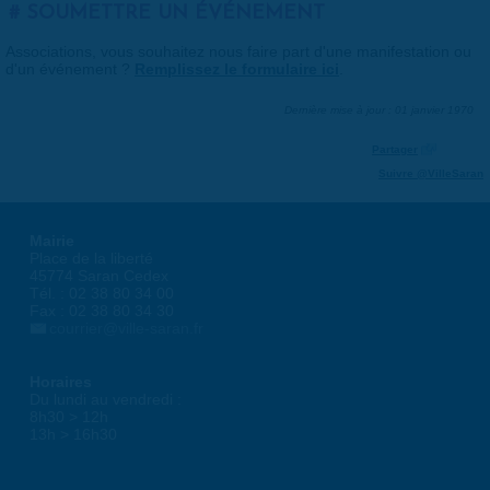
SOUMETTRE UN ÉVÉNEMENT
Associations, vous souhaitez nous faire part d'une manifestation ou
d'un événement ?
Remplissez le formulaire ici
.
Dernière mise à jour : 01 janvier 1970
Partager
Suivre @VilleSaran
Mairie
Place de la liberté
45774 Saran Cedex
Tél. : 02 38 80 34 00
Fax : 02 38 80 34 30
courrier@ville-saran.fr
Horaires
Du lundi au vendredi :
8h30 > 12h
13h > 16h30