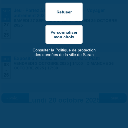
Jeu - Partez à l'aventure à Saran - Voyager
SEP
-
autrement 2025
OCT
SAMEDI 27 SEPTEMBRE 2025
-
SAMEDI 25 OCTOBRE
27
2025
-
25
Consulter la Politique de protection
des données de la ville de Saran
Exposition - Cuba & Iran - Barbara Piatti
OCT
VENDREDI 3 OCTOBRE 2025 | 14:00
-
DIMANCHE 26
03
OCTOBRE 2025 | 17:30
-
26
« Préc.
Lundi 20 octobre 2025
Suiv. »