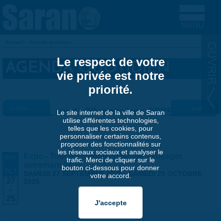
Aller au contenu principal
Accueil
»
Agenda quotidien
VOUS ÊTES ICI
Le respect de votre
AGENDA QUOTIDIEN
vie privée est notre
priorité.
« Préc.
Lundi 20 octobre 2025
Suiv. »
Le site internet de la ville de Saran
utilise différentes technologies,
telles que les cookies, pour
personnaliser certains contenus,
proposer des fonctionnalités sur
les réseaux sociaux et analyser le
Expo - Tour du monde en famille - Voyager
SEP
trafic. Merci de cliquer sur le
-
autrement 2025
bouton ci-dessous pour donner
OCT
SAMEDI 27 SEPTEMBRE 2025
-
SAMEDI 25 OCTOBRE
votre accord.
27
2025
-
25