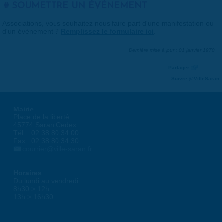
SOUMETTRE UN ÉVÉNEMENT
Associations, vous souhaitez nous faire part d'une manifestation ou
d'un événement ?
Remplissez le formulaire ici
.
Dernière mise à jour : 01 janvier 1970
Partager
Suivre @VilleSaran
Mairie
Place de la liberté
45774 Saran Cedex
Tél. : 02 38 80 34 00
Fax : 02 38 80 34 30
courrier@ville-saran.fr
Horaires
Du lundi au vendredi :
8h30 > 12h
13h > 16h30