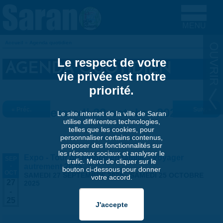
Aller au contenu principal
Accueil
»
Agenda quotidien
VOUS ÊTES ICI
Le respect de votre
AGENDA QUOTIDIEN
vie privée est notre
priorité.
« Préc.
Mercredi 22 octobre 2025
Suiv. »
Le site internet de la ville de Saran
utilise différentes technologies,
telles que les cookies, pour
personnaliser certains contenus,
proposer des fonctionnalités sur
les réseaux sociaux et analyser le
Expo - Tour du monde en famille - Voyager
SEP
trafic. Merci de cliquer sur le
-
autrement 2025
bouton ci-dessous pour donner
OCT
SAMEDI 27 SEPTEMBRE 2025
-
SAMEDI 25 OCTOBRE
votre accord.
27
2025
-
25