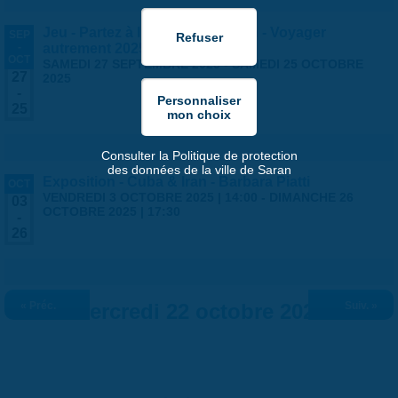
Jeu - Partez à l'aventure à Saran - Voyager
SEP
-
autrement 2025
OCT
SAMEDI 27 SEPTEMBRE 2025
-
SAMEDI 25 OCTOBRE
27
2025
-
25
Consulter la Politique de protection
des données de la ville de Saran
Exposition - Cuba & Iran - Barbara Piatti
OCT
VENDREDI 3 OCTOBRE 2025 | 14:00
-
DIMANCHE 26
03
OCTOBRE 2025 | 17:30
-
26
« Préc.
Mercredi 22 octobre 2025
Suiv. »