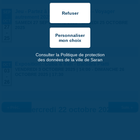
Jeu - Partez à l'aventure à Saran - Voyager
SEP
-
autrement 2025
OCT
SAMEDI 27 SEPTEMBRE 2025
-
SAMEDI 25 OCTOBRE
27
2025
-
25
Consulter la Politique de protection
des données de la ville de Saran
Exposition - Cuba & Iran - Barbara Piatti
OCT
VENDREDI 3 OCTOBRE 2025 | 14:00
-
DIMANCHE 26
03
OCTOBRE 2025 | 17:30
-
26
« Préc.
Mercredi 22 octobre 2025
Suiv. »