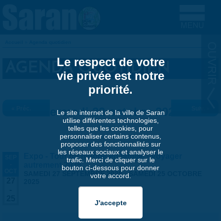
Aller au contenu principal
Accueil
»
Agenda quotidien
VOUS ÊTES ICI
Le respect de votre
AGENDA QUOTIDIEN
vie privée est notre
priorité.
« Préc.
Mercredi 22 octobre 2025
Suiv. »
Le site internet de la ville de Saran
utilise différentes technologies,
telles que les cookies, pour
personnaliser certains contenus,
proposer des fonctionnalités sur
les réseaux sociaux et analyser le
Expo - Tour du monde en famille - Voyager
SEP
trafic. Merci de cliquer sur le
-
autrement 2025
bouton ci-dessous pour donner
OCT
SAMEDI 27 SEPTEMBRE 2025
-
SAMEDI 25 OCTOBRE
votre accord.
27
2025
-
25