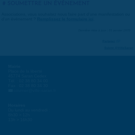
SOUMETTRE UN ÉVÉNEMENT
Associations, vous souhaitez nous faire part d'une manifestation ou
d'un événement ?
Remplissez le formulaire ici
.
Dernière mise à jour : 01 janvier 1970
Partager
Suivre @VilleSaran
Mairie
Place de la liberté
45774 Saran Cedex
Tél. : 02 38 80 34 00
Fax : 02 38 80 34 30
courrier@ville-saran.fr
Horaires
Du lundi au vendredi :
8h30 > 12h
13h > 16h30