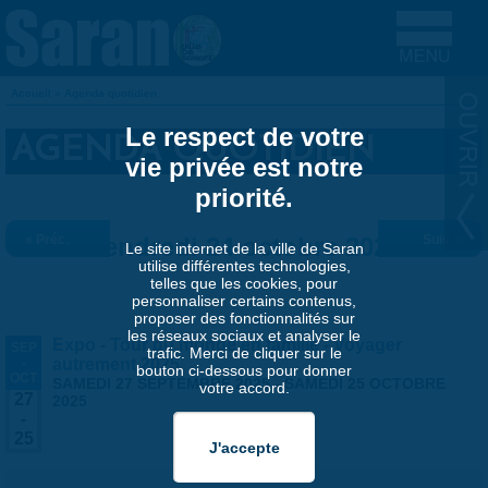
Aller au contenu principal
Accueil
»
Agenda quotidien
VOUS ÊTES ICI
Le respect de votre
AGENDA QUOTIDIEN
vie privée est notre
priorité.
« Préc.
Vendredi 24 octobre 2025
Suiv. »
Le site internet de la ville de Saran
utilise différentes technologies,
telles que les cookies, pour
personnaliser certains contenus,
proposer des fonctionnalités sur
les réseaux sociaux et analyser le
Expo - Tour du monde en famille - Voyager
SEP
trafic. Merci de cliquer sur le
-
autrement 2025
bouton ci-dessous pour donner
OCT
SAMEDI 27 SEPTEMBRE 2025
-
SAMEDI 25 OCTOBRE
votre accord.
27
2025
-
25