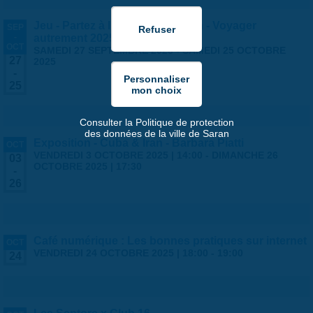
Jeu - Partez à l'aventure à Saran - Voyager
SEP
-
autrement 2025
OCT
SAMEDI 27 SEPTEMBRE 2025
-
SAMEDI 25 OCTOBRE
27
2025
-
25
Consulter la Politique de protection
des données de la ville de Saran
Exposition - Cuba & Iran - Barbara Piatti
OCT
VENDREDI 3 OCTOBRE 2025 | 14:00
-
DIMANCHE 26
03
OCTOBRE 2025 | 17:30
-
26
Café numérique : Les bonnes pratiques sur internet
OCT
VENDREDI 24 OCTOBRE 2025 |
18:00
-
19:00
24