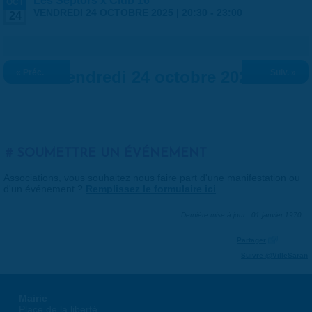
Les Septors x Club 16
OCT
VENDREDI 24 OCTOBRE 2025 |
20:30
-
23:00
24
« Préc.
Vendredi 24 octobre 2025
Suiv. »
SOUMETTRE UN ÉVÉNEMENT
Associations, vous souhaitez nous faire part d'une manifestation ou
d'un événement ?
Remplissez le formulaire ici
.
Dernière mise à jour : 01 janvier 1970
Partager
Suivre @VilleSaran
Mairie
Place de la liberté