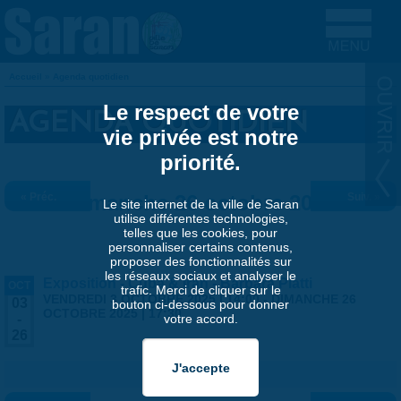
Aller au contenu principal
Accueil
»
Agenda quotidien
VOUS ÊTES ICI
Le respect de votre
AGENDA QUOTIDIEN
vie privée est notre
priorité.
« Préc.
Dimanche 26 octobre 2025
Suiv. »
Le site internet de la ville de Saran
utilise différentes technologies,
telles que les cookies, pour
personnaliser certains contenus,
proposer des fonctionnalités sur
les réseaux sociaux et analyser le
Exposition - Cuba & Iran - Barbara Piatti
OCT
trafic. Merci de cliquer sur le
VENDREDI 3 OCTOBRE 2025 | 14:00
-
DIMANCHE 26
03
bouton ci-dessous pour donner
OCTOBRE 2025 | 17:30
votre accord.
-
26