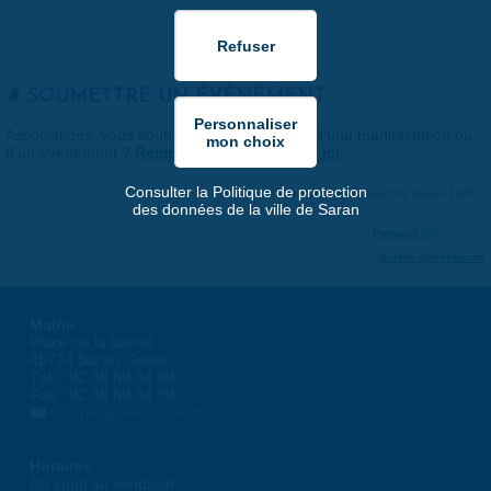
SOUMETTRE UN ÉVÉNEMENT
Associations, vous souhaitez nous faire part d'une manifestation ou
d'un événement ?
Remplissez le formulaire ici
.
Consulter la Politique de protection
Dernière mise à jour : 01 janvier 1970
des données de la ville de Saran
Partager
Suivre @VilleSaran
Mairie
Place de la liberté
45774 Saran Cedex
Tél. : 02 38 80 34 00
Fax : 02 38 80 34 30
courrier@ville-saran.fr
Horaires
Du lundi au vendredi :