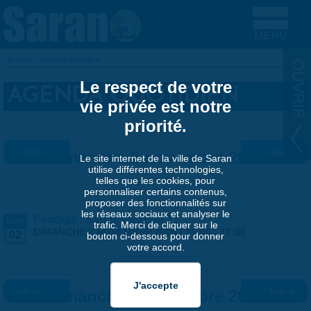
Aller au contenu principal
Accueil
»
Agenda quotidien
VOUS ÊTES ICI
Le respect de votre
AGENDA QUOTIDIEN
vie privée est notre
priorité.
« Préc.
Dimanche 2 novembre 2025
Suiv. »
Le site internet de la ville de Saran
utilise différentes technologies,
telles que les cookies, pour
personnaliser certains contenus,
proposer des fonctionnalités sur
les réseaux sociaux et analyser le
Football : Saran x Macon 71
NOV
trafic. Merci de cliquer sur le
DIMANCHE 2 NOVEMBRE 2025 |
15:00
-
17:00
02
bouton ci-dessous pour donner
votre accord.
« Préc.
Dimanche 2 novembre 2025
Suiv. »