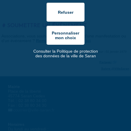
SOUMETTRE UN ÉVÉNEMENT
Associations, vous souhaitez nous faire part d'une manifestation ou
d'un événement ?
Remplissez le formulaire ici
.
Consulter la Politique de protection
Dernière mise à jour : 01 janvier 1970
des données de la ville de Saran
Partager
Suivre @VilleSaran
Mairie
Place de la liberté
45774 Saran Cedex
Tél. : 02 38 80 34 00
Fax : 02 38 80 34 30
courrier@ville-saran.fr
Horaires
Du lundi au vendredi :