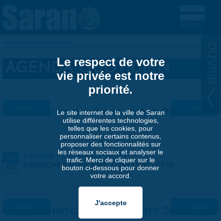
Aller au contenu principal
Accueil
»
Agenda quotidien
VOUS ÊTES ICI
Le respect de votre
AGENDA QUOTIDIEN
vie privée est notre
priorité.
« Préc.
Dimanche 2 novembre 2025
Suiv. »
Le site internet de la ville de Saran
utilise différentes technologies,
telles que les cookies, pour
personnaliser certains contenus,
proposer des fonctionnalités sur
les réseaux sociaux et analyser le
Football : Saran x Macon 71
NOV
trafic. Merci de cliquer sur le
DIMANCHE 2 NOVEMBRE 2025 |
15:00
-
17:00
02
bouton ci-dessous pour donner
votre accord.
« Préc.
Dimanche 2 novembre 2025
Suiv. »